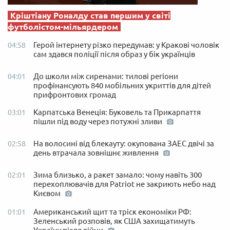
Кріштіану Роналду став першим у світі
футболістом-мільярдером
Герой інтернету різко передумав: у Кракові чоловік
04:58
сам здався поліції після образ у бік українців
До школи між сиренами: тилові регіони
04:01
профінансують 840 мобільних укриттів для дітей
прифронтових громад
Карпатська Венеція: Буковель та Прикарпаття
03:01
пішли під воду через потужні зливи
На волосині від блекауту: окупована ЗАЕС двічі за
02:58
день втрачала зовнішнє живлення
Зима близько, а ракет замало: чому навіть 300
02:01
перехоплювачів для Patriot не закриють небо над
Києвом
Американський щит та тріск економіки РФ:
01:01
Зеленський розповів, як США захищатимуть