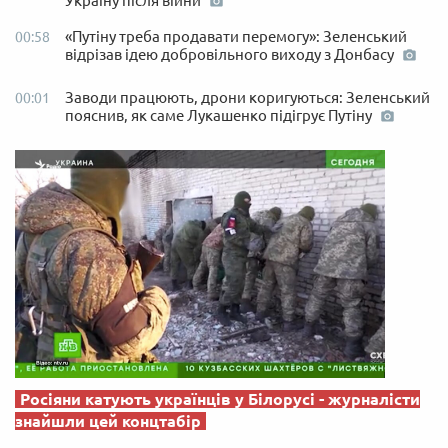
Україну після війни
«Путіну треба продавати перемогу»: Зеленський
00:58
відрізав ідею добровільного виходу з Донбасу
Заводи працюють, дрони коригуються: Зеленський
00:01
пояснив, як саме Лукашенко підігрує Путіну
Росіяни катують українців у Білорусі - журналісти
знайшли цей концтабір