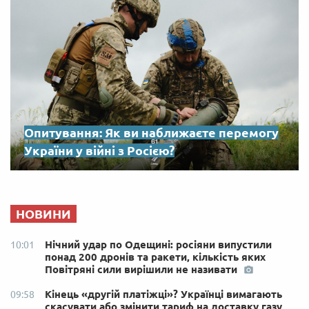
Опитування: Як ви наближаєте перемогу
України у війні з Росією?
НОВИНИ
Нічний удар по Одещині: росіяни випустили
10:01
понад 200 дронів та ракети, кількість яких
Повітряні сили вирішили не називати
Кінець «другій платіжці»? Українці вимагають
09:58
скасувати або змінити тариф на доставку газу