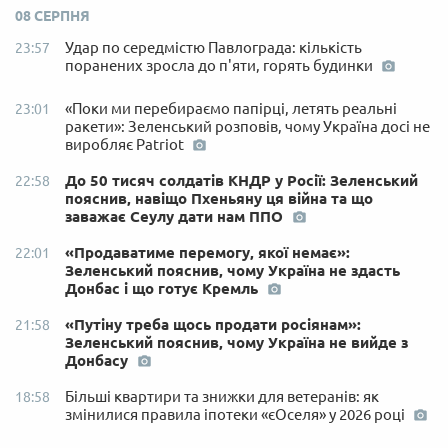
08 СЕРПНЯ
Удар по середмістю Павлограда: кількість
23:57
поранених зросла до п'яти, горять будинки
«Поки ми перебираємо папірці, летять реальні
23:01
ракети»: Зеленський розповів, чому Україна досі не
виробляє Patriot
До 50 тисяч солдатів КНДР у Росії: Зеленський
22:58
пояснив, навіщо Пхеньяну ця війна та що
заважає Сеулу дати нам ППО
«Продаватиме перемогу, якої немає»:
22:01
Зеленський пояснив, чому Україна не здасть
Донбас і що готує Кремль
«Путіну треба щось продати росіянам»:
21:58
Зеленський пояснив, чому Україна не вийде з
Донбасу
Більші квартири та знижки для ветеранів: як
18:58
змінилися правила іпотеки «єОселя» у 2026 році