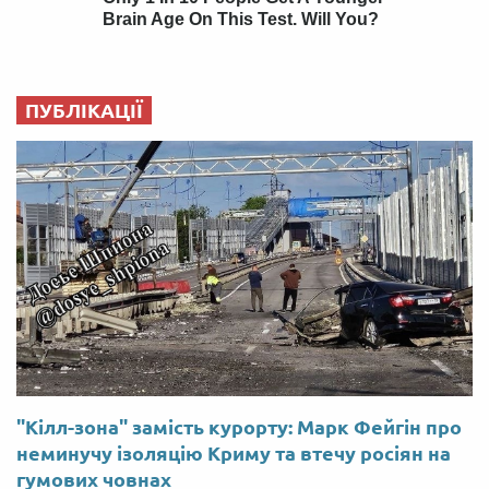
ПУБЛІКАЦІЇ
"Кілл-зона" замість курорту: Марк Фейгін про
неминучу ізоляцію Криму та втечу росіян на
гумових човнах