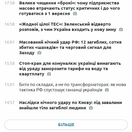
Велике чищення «броні»: чому підприємства
17:58
масово втрачають статус критичних і до чого
готуватися з 1 вересня
«Жодної цілої ТЕС»: Зеленський відверто
16:58
розповів, з чим Україна входить у нову зиму
Масований нічний удар РФ: 12 загиблих, сотня
16:01
збитих «шахедів» та черговий сигнал для
Заходу
Стоп-кран для комуналки: українці вимагають
15:58
від уряду заморозити тарифи на воду та
квартплату
Бити по складах, а не по трансформаторах: як нова
15:01
тактика РФ спустошує гаманці українців
Наслідки нічного удару по Києву: під завалами
14:57
знайшли тіло загиблої людини
БІЛЬШЕ