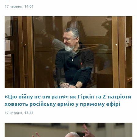
17 червня,
14:01
«Цю війну не виграти»: як Гіркін та Z-патріоти
ховають російську армію у прямому ефірі
17 червня,
13:41