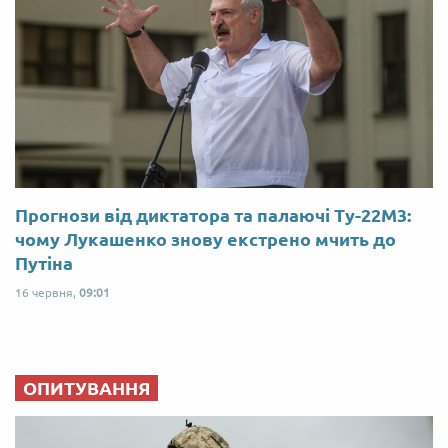
Прогнози від диктатора та палаючі Ту-22М3:
чому Лукашенко знову екстрено мчить до
Путіна
16 червня,
09:01
ОПИТУВАННЯ