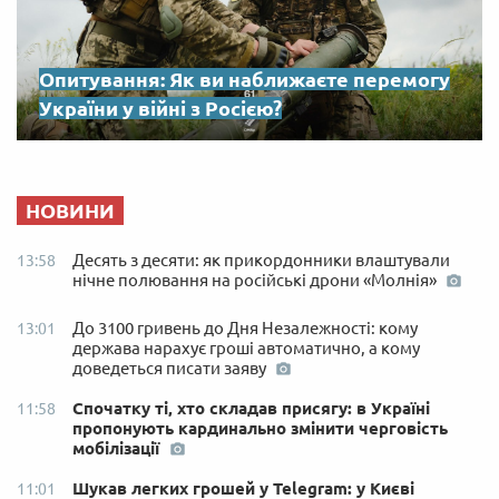
Опитування: Як ви наближаєте перемогу
України у війні з Росією?
НОВИНИ
Десять з десяти: як прикордонники влаштували
13:58
нічне полювання на російські дрони «Молнія»
До 3100 гривень до Дня Незалежності: кому
13:01
держава нарахує гроші автоматично, а кому
доведеться писати заяву
Спочатку ті, хто складав присягу: в Україні
11:58
пропонують кардинально змінити черговість
мобілізації
Шукав легких грошей у Telegram: у Києві
11:01