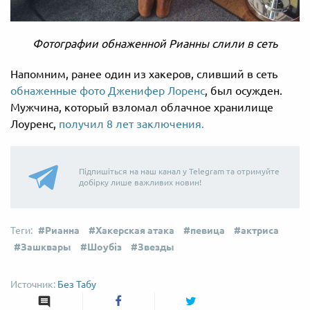
Фотографии обнаженной Рианны слили в сеть
Напомним, ранее один из хакеров, сливший в сеть
обнаженные фото Дженифер Лоренс
, был осужден.
Мужчина, который взломал облачное хранилище
Лоуренс,
получил 8 лет заключения.
Підпишіться на наш канал у Telegram та отримуйте
добірку лише важливих новин!
Рианна
Хакерская атака
певица
актриса
Зашквары
Шоубіз
Звезды
Без Табу