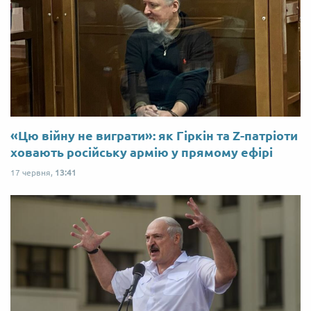
«Цю війну не виграти»: як Гіркін та Z-патріоти
ховають російську армію у прямому ефірі
17 червня,
13:41