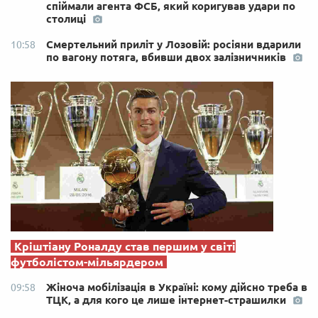
спіймали агента ФСБ, який коригував удари по
столиці
Смертельний приліт у Лозовій: росіяни вдарили
10:58
по вагону потяга, вбивши двох залізничників
Кріштіану Роналду став першим у світі
футболістом-мільярдером
Жіноча мобілізація в Україні: кому дійсно треба в
09:58
ТЦК, а для кого це лише інтернет-страшилки