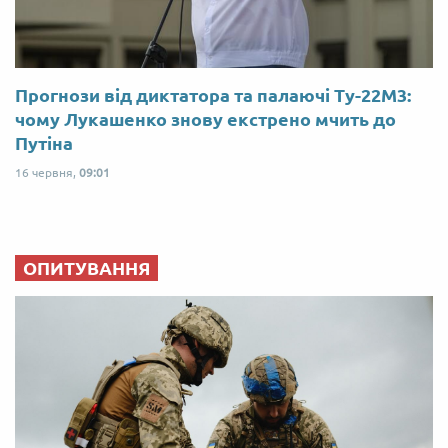
Прогнози від диктатора та палаючі Ту-22М3:
чому Лукашенко знову екстрено мчить до
Путіна
16 червня,
09:01
ОПИТУВАННЯ