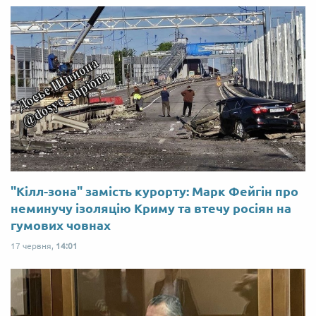
"Кілл-зона" замість курорту: Марк Фейгін про
неминучу ізоляцію Криму та втечу росіян на
гумових човнах
17 червня,
14:01