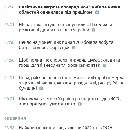
Балістична загроза посеред ночі: Київ та низка
03:58
областей опинилися під прицілом
Нічна атака: окупанти запустили «Шахеди» та
03:01
реактивні дрони на північ України
Пекло на Донеччині: понад 200 боїв за добу та
02:58
битва за «пояс фортець»
Щоб полиці не спорожніли: уряд шукає склади та
01:58
гроші для бізнесу на тлі російських атак
Понад місяць боротьби за життя: у лікарні померла
01:01
13-річна дівчинка, яка постраждала від удару РФ по
Сумщині
Пік пекла: у четвер Україна розжариться до +40 °C,
00:01
але порятунок уже близько
05 СЕРПНЯ
Найкривавіший місяць з весни 2022-го: в ООН
23:58