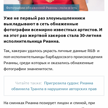
Фотографии обнаженной Рианны слили в сеть
Уже не первый раз злоумышленники
выкладывают в сеть обнаженные
фотографии всемирно известных артистов. И
на этот раз жертвой хакеров стала 30-летняя
исполнительница Рианна.
Так, хакерам удалось украсть личные данные R&B- и
поп-исполнительницы барбадосского происхождения
Рианны, среди которых и оказались обнаженные
фотографии знаменитости.
Пригрозила судом: Рианна
обвинила Трампа в нарушении авторских прав
На снимках Рианна позирует лицом и спиной, при