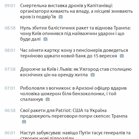
Смертельна виставка дронів у Капітанівці:
09:01
організатори кивають на владу, а місцеві змивають
кров із подвір'їв
Нуль збитих балістичних ракет та відмова Трампа:
08:58
чому Київ опинився під найважчим ударом і що
буде далі
Час міняти картку: кому з пенсіонерів доведеться
08:01
терміново шукати новий банк до 15 вересня
Дорожче за Київ і Львів: як Ужгород став столицею
07:58
космічних цін на оренду житла
Риболовля з вогником: в Аризоні офіцер вдарив
07:01
чоловіка шокером біля бензоколонки, і той
спалахнув
Свої ракети для Patriot: США та Україна
06:58
продовжують переговори попри скепсис Трампа
Наступ забуксував: навіщо Путін тасує генералів та
06:01
створює нові підрозділи