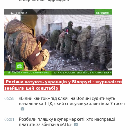
Росіяни катують українців у Білорусі - журналісти
знайшли цей концтабір
«Білий квиток» під ключ: на Волині судитимуть
05:58
начальника ТЦК, який списував ухилянтів за 7 тисяч
Розбили пляшку в супермаркеті: хто насправді
05:01
платить за збитки в «АТБ»