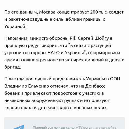
По его данным, Москва концентрирует 200 тыс. солдат
и ракетно-воздушные силы вблизи границы с
Украиной.
Напомним, министр обороны РФ Сергей Шойгу в
прошлую среду говорил, что "в связи с растущей
угрозой со стороны НАТО и Украины", сформирована
армия в южном регионе из четырех дивизий и девяти
бригад.
При этом постоянный представитель Украины в ООН
Владимир Ельченко отмечал, что на Донбассе
боевики привлекают подростков к участию в
незаконных вооруженных группах и используют
здания школ и детских садов в военных целях.
Підпишіться на наш канал у Telegram та отримуйте