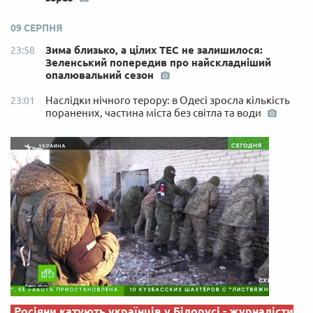
09 СЕРПНЯ
Зима близько, а цілих ТЕС не залишилося:
23:58
Зеленський попередив про найскладніший
опалювальний сезон
Наслідки нічного терору: в Одесі зросла кількість
23:01
поранених, частина міста без світла та води
Росіяни катують українців у Білорусі - журналісти