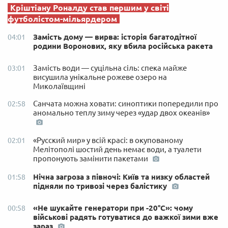
Кріштіану Роналду став першим у світі
футболістом-мільярдером
Замість дому — вирва: історія багатодітної
04:01
родини Воронових, яку вбила російська ракета
Замість води — суцільна сіль: спека майже
03:01
висушила унікальне рожеве озеро на
Миколаївщині
Санчата можна ховати: синоптики попередили про
02:58
аномально теплу зиму через «удар двох океанів»
«Русский мир» у всій красі: в окупованому
02:01
Мелітополі шостий день немає води, а туалети
пропонують замінити пакетами
Нічна загроза з півночі: Київ та низку областей
01:58
підняли по тривозі через балістику
«Не шукайте генератори при -20°C»: чому
00:58
військові радять готуватися до важкої зими вже
зараз