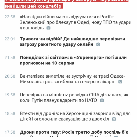
знайшли цей концтабір
«Наслідки війни мають відчуватися в Росії»:
22:58
Зеленський про блекаут в Одесі, нову ППО та удари
у відповідь
Тривога чи відбій? Де найшвидше перевірити
22:01
загрозу ракетного удару онлайн
Понеділок зі світлом: в «Укренерго» потішили
21:58
прогнозом на 10 серпня
Вантажівка вилетіла на зустрічну на трасі Одеса-
20:58
Миколаїв: троє загиблих та семеро в лікарні
Перевірка на міцність: розвідка США дізналася, як і
19:58
коли Путін планує вдарити по НАТО
Втекти від дронів: на Херсонщині закрили в'їзд для
18:58
дітей і оголосили евакуацію ще з двох сіл
Дрони проти газу: Росія третю добу поспіль б'є
17:58