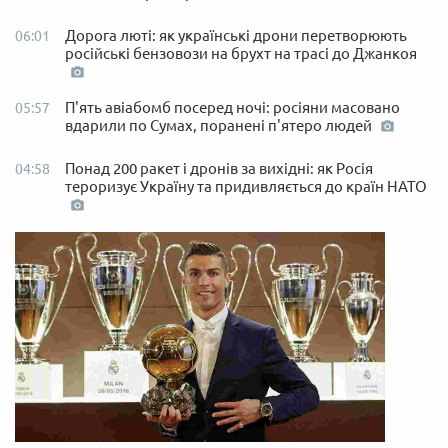
Дорога люті: як українські дрони перетворюють
06:01
російські бензовози на брухт на трасі до Джанкоя
П'ять авіабомб посеред ночі: росіяни масовано
05:57
вдарили по Сумах, поранені п'ятеро людей
Понад 200 ракет і дронів за вихідні: як Росія
04:58
тероризує Україну та придивляється до країн НАТО