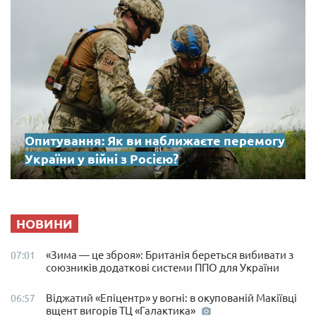
Опитування: Як ви наближаєте перемогу
України у війні з Росією?
НОВИНИ
«Зима — це зброя»: Британія береться вибивати з
07:01
союзників додаткові системи ППО для України
Віджатий «Епіцентр» у вогні: в окупованій Макіївці
06:57
вщент вигорів ТЦ «Галактика»