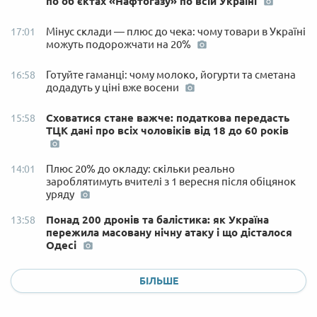
по об'єктах «Нафтогазу» по всій Україні
Мінус склади — плюс до чека: чому товари в Україні
17:01
можуть подорожчати на 20%
Готуйте гаманці: чому молоко, йогурти та сметана
16:58
додадуть у ціні вже восени
Сховатися стане важче: податкова передасть
15:58
ТЦК дані про всіх чоловіків від 18 до 60 років
Плюс 20% до окладу: скільки реально
14:01
зароблятимуть вчителі з 1 вересня після обіцянок
уряду
Понад 200 дронів та балістика: як Україна
13:58
пережила масовану нічну атаку і що дісталося
Одесі
БІЛЬШЕ