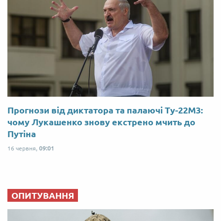
Прогнози від диктатора та палаючі Ту-22М3:
чому Лукашенко знову екстрено мчить до
Путіна
16 червня,
09:01
ОПИТУВАННЯ