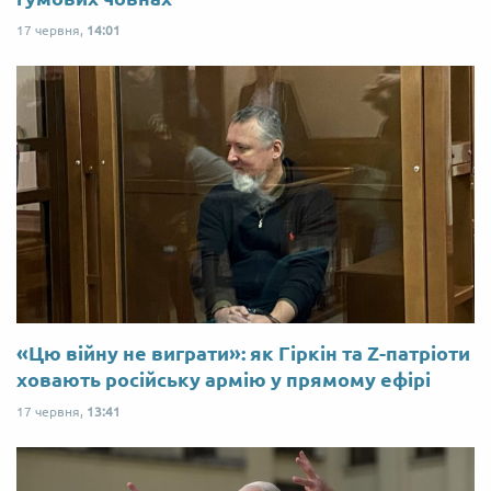
17 червня,
14:01
«Цю війну не виграти»: як Гіркін та Z-патріоти
ховають російську армію у прямому ефірі
17 червня,
13:41