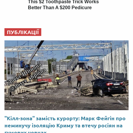
ПУБЛІКАЦІЇ
"Кілл-зона" замість курорту: Марк Фейгін про
неминучу ізоляцію Криму та втечу росіян на
гумових човнах