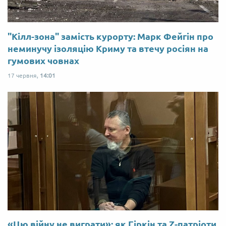
"Кілл-зона" замість курорту: Марк Фейгін про
неминучу ізоляцію Криму та втечу росіян на
гумових човнах
17 червня,
14:01
«Цю війну не виграти»: як Гіркін та Z-патріоти