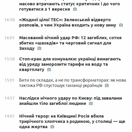
масово втрачають статус критичних і до чого
готуватися з 1 вересня
«Жодної цілої ТЕС»: Зеленський відверто
16:58
розповів, з чим Україна входить у нову зиму
Масований нічний удар РФ: 12 загиблих, сотня
16:01
збитих «шахедів» та черговий сигнал для
Заходу
Стоп-кран для комуналки: українці вимагають
15:58
від уряду заморозити тарифи на воду та
квартплату
Бити по складах, а не по трансформаторах: як нова
15:01
тактика РФ спустошує гаманці українців
Наслідки нічного удару по Києву: під завалами
14:57
знайшли тіло загиблої людини
Нічний терор: на Київщині Росія вбила
14:01
трирічного хлопчика з родиною, у столиці — ще
одна жертва