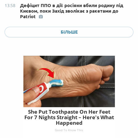
Дефіцит ППО в дії: росіяни вбили родину під
13:58
Києвом, поки Захід зволікає з ракетами до
Patriot
БІЛЬШЕ
She Put Toothpaste On Her Feet
For 7 Nights Straight – Here's What
Happened
Good To Know This