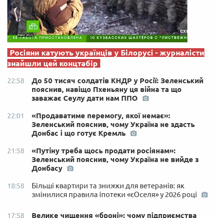
Росіяни катують українців у Білорусі - журналісти
знайшли цей концтабір
До 50 тисяч солдатів КНДР у Росії: Зеленський
22:58
пояснив, навіщо Пхеньяну ця війна та що
заважає Сеулу дати нам ППО
«Продаватиме перемогу, якої немає»:
22:01
Зеленський пояснив, чому Україна не здасть
Донбас і що готує Кремль
«Путіну треба щось продати росіянам»:
21:58
Зеленський пояснив, чому Україна не вийде з
Донбасу
Більші квартири та знижки для ветеранів: як
18:58
змінилися правила іпотеки «єОселя» у 2026 році
Велике чищення «броні»: чому підприємства
17:58