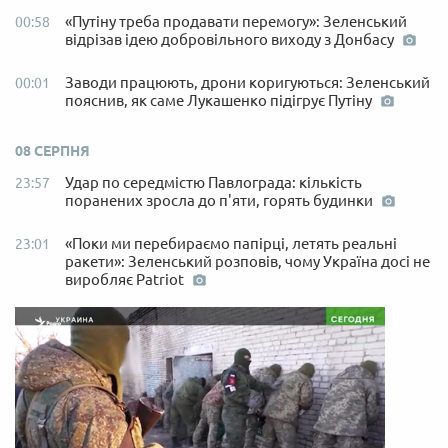
«Путіну треба продавати перемогу»: Зеленський
00:58
відрізав ідею добровільного виходу з Донбасу
Заводи працюють, дрони коригуються: Зеленський
00:01
пояснив, як саме Лукашенко підігрує Путіну
08 СЕРПНЯ
Удар по середмістю Павлограда: кількість
23:57
поранених зросла до п'яти, горять будинки
«Поки ми перебираємо папірці, летять реальні
23:01
ракети»: Зеленський розповів, чому Україна досі не
виробляє Patriot