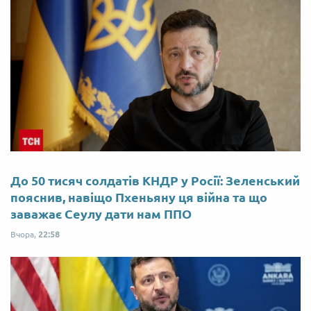
До 50 тисяч солдатів КНДР у Росії: Зеленський
пояснив, навіщо Пхеньяну ця війна та що
заважає Сеулу дати нам ППО
Вчора,
22:58