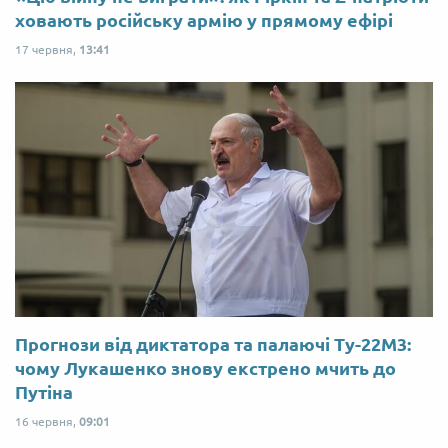
ховають російську армію у прямому ефірі
17 червня,
13:41
Прогнози від диктатора та палаючі Ту-22М3:
чому Лукашенко знову екстрено мчить до
Путіна
16 червня,
09:01