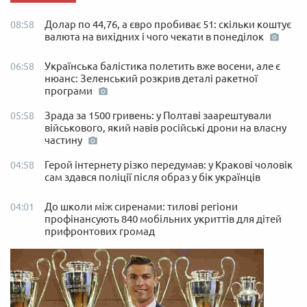
Долар по 44,76, а євро пробиває 51: скільки коштує
08:58
валюта на вихідних і чого чекати в понеділок
Українська балістика полетить вже восени, але є
06:58
нюанс: Зеленський розкрив деталі ракетної
програми
Зрада за 1500 гривень: у Полтаві заарештували
05:58
військового, який навів російські дрони на власну
частину
Герой інтернету різко передумав: у Кракові чоловік
04:58
сам здався поліції після образ у бік українців
До школи між сиренами: тилові регіони
04:01
профінансують 840 мобільних укриттів для дітей
прифронтових громад