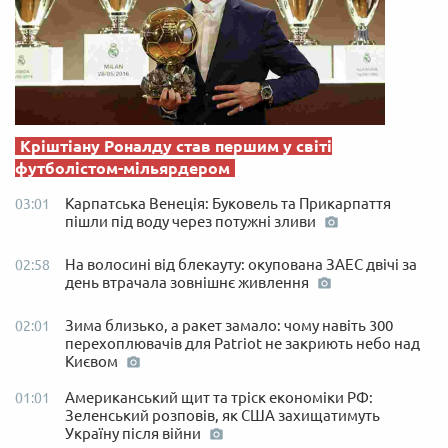
Кріштіану Роналду став першим у світі
футболістом-мільярдером
Карпатська Венеція: Буковель та Прикарпаття
03:01
пішли під воду через потужні зливи
На волосині від блекауту: окупована ЗАЕС двічі за
02:58
день втрачала зовнішнє живлення
Зима близько, а ракет замало: чому навіть 300
02:01
перехоплювачів для Patriot не закриють небо над
Києвом
Американський щит та тріск економіки РФ:
01:01
Зеленський розповів, як США захищатимуть
Україну після війни