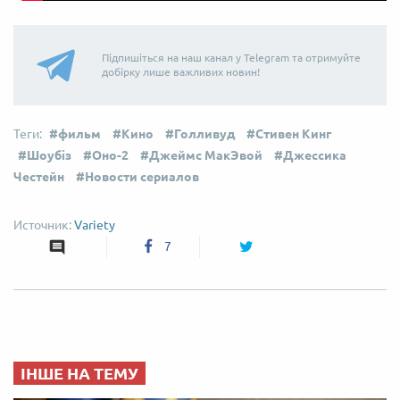
Підпишіться на наш канал у Telegram та отримуйте
добірку лише важливих новин!
фильм
Кино
Голливуд
Стивен Кинг
Шоубіз
Оно-2
Джеймс МакЭвой
Джессика
Честейн
Новости сериалов
Variety
7
ІНШЕ НА ТЕМУ