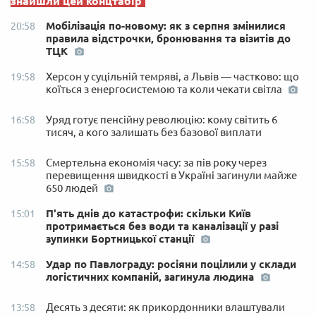
знайшли цей концтабір
Мобілізація по-новому: як з серпня змінилися
20:58
правила відстрочки, бронювання та візитів до
ТЦК
Херсон у суцільній темряві, а Львів — частково: що
19:58
коїться з енергосистемою та коли чекати світла
Уряд готує пенсійну революцію: кому світить 6
16:58
тисяч, а кого залишать без базової виплати
Смертельна економія часу: за пів року через
15:58
перевищення швидкості в Україні загинули майже
650 людей
П'ять днів до катастрофи: скільки Київ
15:01
протримається без води та каналізації у разі
зупинки Бортницької станції
Удар по Павлограду: росіяни поцілили у склади
14:58
логістичних компаній, загинула людина
Десять з десяти: як прикордонники влаштували
13:58