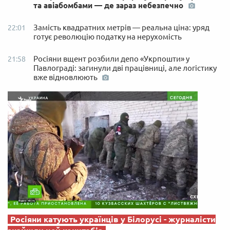
та авіабомбами — де зараз небезпечно
Замість квадратних метрів — реальна ціна: уряд
22:01
готує революцію податку на нерухомість
Росіяни вщент розбили депо «Укрпошти» у
21:58
Павлограді: загинули дві працівниці, але логістику
вже відновлюють
Росіяни катують українців у Білорусі - журналісти