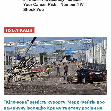
ПУБЛІКАЦІЇ
"Кілл-зона" замість курорту: Марк Фейгін про
неминучу ізоляцію Криму та втечу росіян на