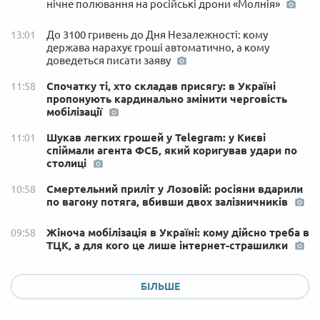
нічне полювання на російські дрони «Молнія»
До 3100 гривень до Дня Незалежності: кому
13:01
держава нарахує гроші автоматично, а кому
доведеться писати заяву
Спочатку ті, хто складав присягу: в Україні
11:58
пропонують кардинально змінити черговість
мобілізації
Шукав легких грошей у Telegram: у Києві
11:01
спіймали агента ФСБ, який коригував удари по
столиці
Смертельний приліт у Лозовій: росіяни вдарили
10:58
по вагону потяга, вбивши двох залізничників
Жіноча мобілізація в Україні: кому дійсно треба в
09:58
ТЦК, а для кого це лише інтернет-страшилки
БІЛЬШЕ