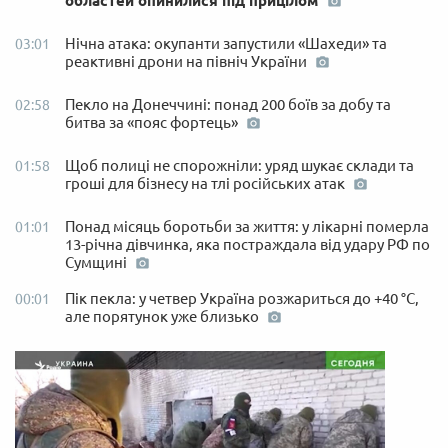
областей опинилися під прицілом
Нічна атака: окупанти запустили «Шахеди» та
03:01
реактивні дрони на північ України
Пекло на Донеччині: понад 200 боїв за добу та
02:58
битва за «пояс фортець»
Щоб полиці не спорожніли: уряд шукає склади та
01:58
гроші для бізнесу на тлі російських атак
Понад місяць боротьби за життя: у лікарні померла
01:01
13-річна дівчинка, яка постраждала від удару РФ по
Сумщині
Пік пекла: у четвер Україна розжариться до +40 °C,
00:01
але порятунок уже близько