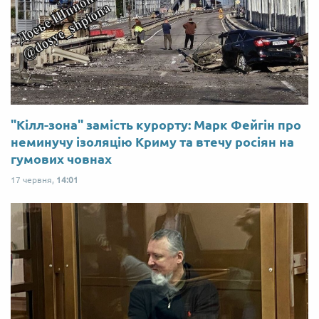
"Кілл-зона" замість курорту: Марк Фейгін про
неминучу ізоляцію Криму та втечу росіян на
гумових човнах
17 червня,
14:01