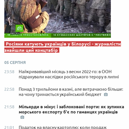
Росіяни катують українців у Білорусі - журналісти
знайшли цей концтабір
05 СЕРПНЯ
Найкривавіший місяць з весни 2022-го: в ООН
23:58
підрахували наслідки російського терору в липні
Понад 3 трильйони в казні, але витрачаємо більше:
22:58
на чому тримається український бюджет
Мільярди в мінус і заблоковані порти: як зупинка
21:58
морського експорту б'є по гаманцях українців
Податок на власну картоплю: коли продаж
21:01