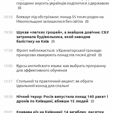
городини змусить українців поділитися з державою
Блекаут під обстрілами: понад 55 тисяч родин на
20:58
Нікопольщині залишилися без світла
Шукав «легких грошей», а знайшов довічне: СБУ
19:58
затримала будівельника, який наводив
балістику на Київ
Фронт наближається: з Краматорської громади
17:58
примусово евакуюють понад пів тисячі дітей
Курсы английского языка: как выбрать программу
13:00
для эффективного обучения
Стильний та практичний акцент: як обрати
12:57
ідеальний комод для спальні
Нічний терор: Росія випустила понад 140 ракет і
10:58
дронів по Київщині, вбивши 15 людей
Кривава ніч на Київщині: 14 загиблих, десятки
10:01