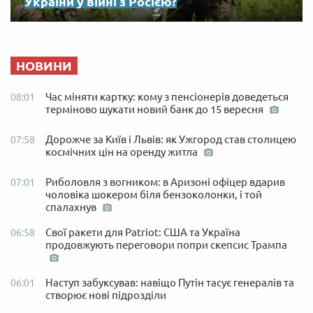
України у війні з Росією?
НОВИНИ
Час міняти картку: кому з пенсіонерів доведеться
08:01
терміново шукати новий банк до 15 вересня
Дорожче за Київ і Львів: як Ужгород став столицею
07:58
космічних цін на оренду житла
Риболовля з вогником: в Аризоні офіцер вдарив
07:01
чоловіка шокером біля бензоколонки, і той
спалахнув
Свої ракети для Patriot: США та Україна
06:58
продовжують переговори попри скепсис Трампа
Наступ забуксував: навіщо Путін тасує генералів та
06:01
створює нові підрозділи