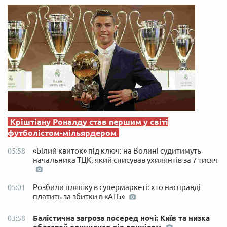
Кріштіану Роналду став першим у світі
футболістом-мільярдером
«Білий квиток» під ключ: на Волині судитимуть
05:58
начальника ТЦК, який списував ухилянтів за 7 тисяч
Розбили пляшку в супермаркеті: хто насправді
05:01
платить за збитки в «АТБ»
Балістична загроза посеред ночі: Київ та низка
03:58