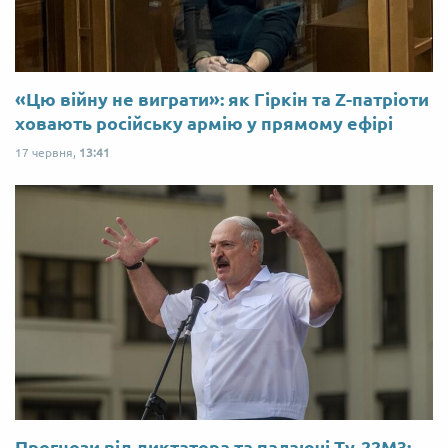
«Цю війну не виграти»: як Гіркін та Z-патріоти
ховають російську армію у прямому ефірі
17 червня,
13:41
Прогнози від диктатора та палаючі Ту-22М3: