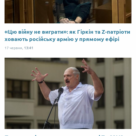
«Цю війну не виграти»: як Гіркін та Z-патріоти
ховають російську армію у прямому ефірі
17 червня,
13:41