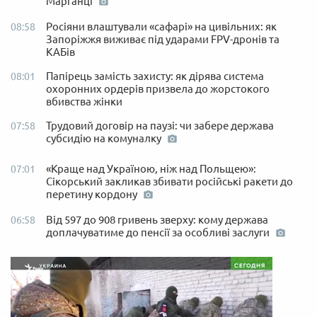
Марганці
Росіяни влаштували «сафарі» на цивільних: як
08:58
Запоріжжя виживає під ударами FPV-дронів та
КАБів
Папірець замість захисту: як дірява система
08:01
охоронних ордерів призвела до жорстокого
вбивства жінки
Трудовий договір на паузі: чи забере держава
07:58
субсидію на комуналку
«Краще над Україною, ніж над Польщею»:
07:01
Сікорський закликав збивати російські ракети до
перетину кордону
Від 597 до 908 гривень зверху: кому держава
06:58
доплачуватиме до пенсії за особливі заслуги