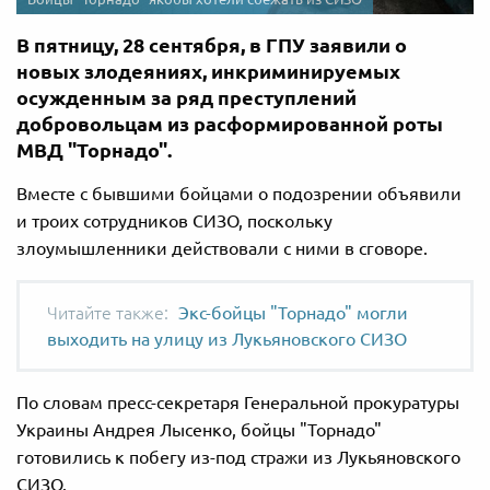
В пятницу, 28 сентября, в ГПУ заявили о
новых злодеяниях, инкриминируемых
осужденным за ряд преступлений
добровольцам из расформированной роты
МВД "Торнадо".
Вместе с бывшими бойцами о подозрении объявили
и троих сотрудников СИЗО, поскольку
злоумышленники действовали с ними в сговоре.
Экс-бойцы "Торнадо" могли
выходить на улицу из Лукьяновского СИЗО
По словам пресс-секретаря Генеральной прокуратуры
Украины Андрея Лысенко, бойцы "Торнадо"
готовились к побегу из-под стражи из Лукьяновского
СИЗО.