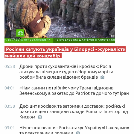
Росіяни катують українців у Білорусі - журналісти
знайшли цей концтабір
Дрони проти суховантажів і кросівок: Росія
05:58
атакувала німецьке судно в Чорному морі та
розбомбила склади відомих брендів
«Нам самим потрібні»: чому Трамп відмовив
04:01
Зеленському в ракетах до Patriot та до чого тут Іран
Дефіцит кросівок та затримки доставок: російські
03:58
ракети вщент знищили склади Puma та Intertop під
Києвом
Нічне полювання: Росія атакує Україну «Шахедами»
03:01
та реактивними дронами