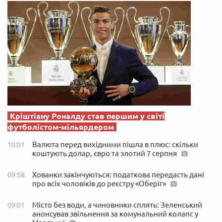
Кріштіану Роналду став першим у світі
футболістом-мільярдером
Валюта перед вихідними пішла в плюс: скільки
10:01
коштують долар, євро та злотий 7 серпня
Хованки закінчуються: податкова передасть дані
09:58
про всіх чоловіків до реєстру «Оберіг»
Місто без води, а чиновники сплять: Зеленський
09:01
анонсував звільнення за комунальний колапс у