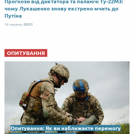
Прогнози від диктатора та палаючі Ту-22М3:
чому Лукашенко знову екстрено мчить до
Путіна
16 червня,
09:01
ОПИТУВАННЯ
Опитування: Як ви наближаєте перемогу