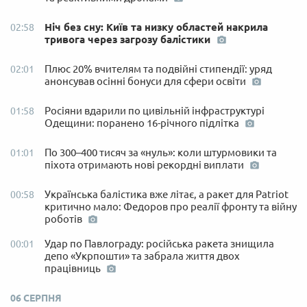
Ніч без сну: Київ та низку областей накрила
02:58
тривога через загрозу балістики
Плюс 20% вчителям та подвійні стипендії: уряд
02:01
анонсував осінні бонуси для сфери освіти
Росіяни вдарили по цивільній інфраструктурі
01:58
Одещини: поранено 16-річного підлітка
По 300–400 тисяч за «нуль»: коли штурмовики та
01:01
піхота отримають нові рекордні виплати
Українська балістика вже літає, а ракет для Patriot
00:58
критично мало: Федоров про реалії фронту та війну
роботів
Удар по Павлограду: російська ракета знищила
00:01
депо «Укрпошти» та забрала життя двох
працівниць
06 СЕРПНЯ