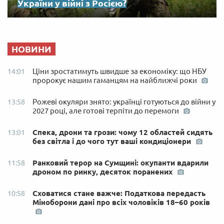
України у війні з Росією?
НОВИНИ
Ціни зростатимуть швидше за економіку: що НБУ
14:01
пророкує нашим гаманцям на найближчі роки
Рожеві окуляри знято: українці готуються до війни у
13:58
2027 році, але готові терпіти до перемоги
Спека, дрони та грози: чому 12 областей сидять
13:01
без світла і до чого тут ваші кондиціонери
Ранковий терор на Сумщині: окупанти вдарили
11:58
дроном по ринку, десяток поранених
Сховатися стане важче: Податкова передасть
10:58
Міноборони дані про всіх чоловіків 18–60 років