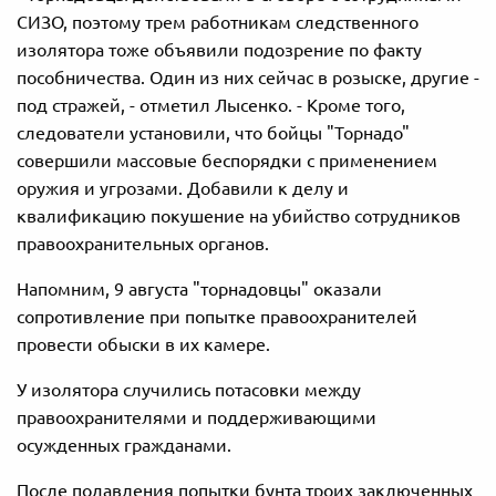
СИЗО, поэтому трем работникам следственного
изолятора тоже объявили подозрение по факту
пособничества. Один из них сейчас в розыске, другие -
под стражей, - отметил Лысенко. - Кроме того,
следователи установили, что
бойцы "Торнадо"
совершили массовые беспорядки с применением
оружия и угрозами. Добавили к делу и
квалификацию покушение на убийство сотрудников
правоохранительных органов.
Напомним, 9 августа "торнадовцы" оказали
сопротивление при попытке правоохранителей
провести обыски в их камере.
У изолятора случились потасовки между
правоохранителями и поддерживающими
осужденных гражданами.
После подавления попытки бунта троих заключенных