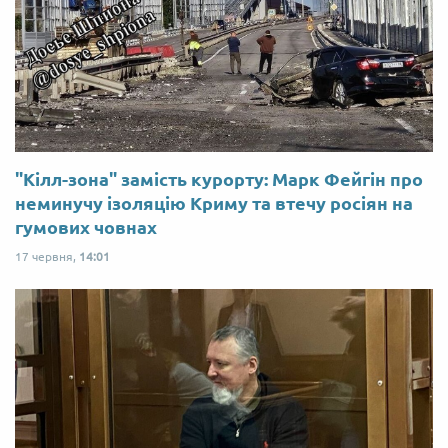
"Кілл-зона" замість курорту: Марк Фейгін про
неминучу ізоляцію Криму та втечу росіян на
гумових човнах
17 червня,
14:01