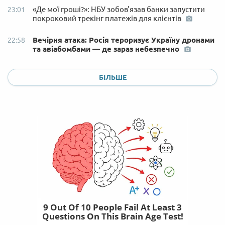
«Де мої гроші?»: НБУ зобов'язав банки запустити
23:01
покроковий трекінг платежів для клієнтів
Вечірня атака: Росія тероризує Україну дронами
22:58
та авіабомбами — де зараз небезпечно
БІЛЬШЕ
9 Out Of 10 People Fail At Least 3
Questions On This Brain Age Test!