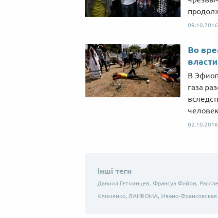
продол
09.10.2016
Во вре
власти
В Эфиоп
газа ра
вследст
человек
02.10.2016
Інші теги
Даниил Гетманцев,
Франсуа Фийон,
Рассл
Клименко,
BAHROMA,
Ивано-Франковская 