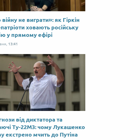
війну не виграти»: як Гіркін
-патріоти ховають російську
ію у прямому ефірі
рвня,
13:41
нози від диктатора та
аючі Ту-22М3: чому Лукашенко
у екстрено мчить до Путіна