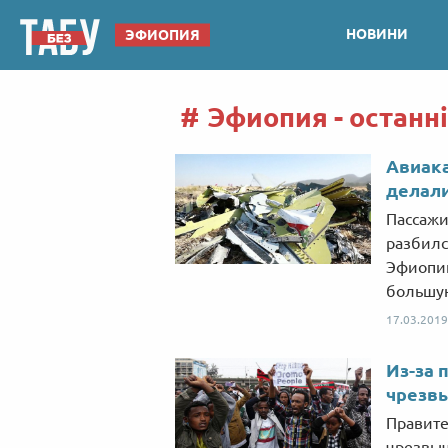
НОВИНИ
ЭФИОПИЯ
Эфиопия - останн
Авиака
делали
Пассажи
разбилс
Эфиопии
большую
17.03.2019
Из-за 
чрезв
Правите
чрезвыч