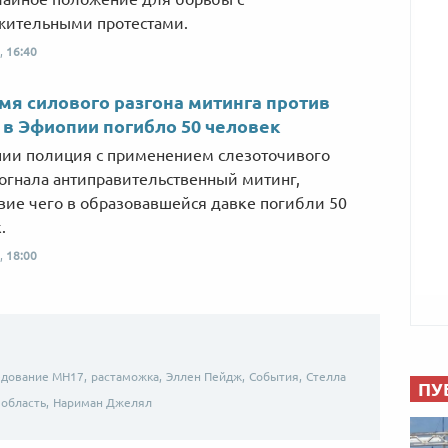
жительными протестами.
,
16:40
мя силового разгона митинга против
 в Эфиопии погибло 50 человек
ии полиция с применением слезоточивого
зогнала антиправительственный митинг,
вие чего в образовавшейся давке погибли 50
.
,
18:00
едование MH17,
растаможка,
Эллен Пейдж,
События,
Стелла
ПУ
область,
Нариман Джелял