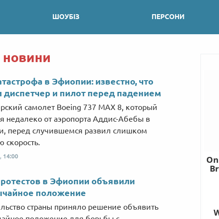
ШОУБІЗ
ПЕРСОНИ
і новини
тастрофа в Эфиопии: известно, что
 диспетчер и пилот перед падением
рский самолет Boeing 737 MAX 8, который
я недалеко от аэропорта Аддис-Абебы в
, перед случившемся развил слишком
 скорость.
,
14:00
протестов в Эфиопии объявили
ычайное положение
льство страны приняло решение объявить
айное положение для борьбы с