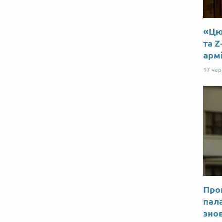
«Цю 
та Z
арм
17 че
Прог
пал
знов