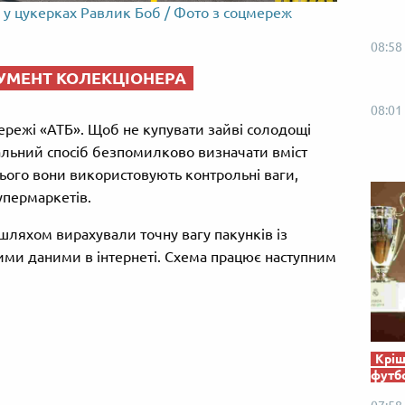
в у цукерках Равлик Боб / Фото з соцмереж
08:58
РУМЕНТ КОЛЕКЦІОНЕРА
08:01
ережі «АТБ». Щоб не купувати зайві солодощі
альний спосіб безпомилково визначати вміст
ього вони використовують контрольні ваги,
упермаркетів.
ляхом вирахували точну вагу пакунків із
ими даними в інтернеті. Схема працює наступним
Кріш
футб