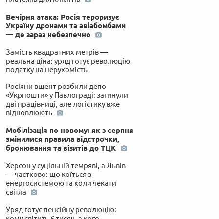
Вечірня атака: Росія тероризує
Україну дронами та авіабомбами
— де зараз небезпечно
Замість квадратних метрів —
реальна ціна: уряд готує революцію
податку на нерухомість
Росіяни вщент розбили депо
«Укрпошти» у Павлограді: загинули
дві працівниці, але логістику вже
відновлюють
Мобілізація по-новому: як з серпня
змінилися правила відстрочки,
бронювання та візитів до ТЦК
Херсон у суцільній темряві, а Львів
— частково: що коїться з
енергосистемою та коли чекати
світла
Уряд готує пенсійну революцію:
кому світить 6 тисяч, а кого