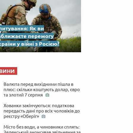
питування: Як ви
аближаєте перемогу
раїни у війні з Росією?
ВИНИ
Валюта перед вихідними пішла в
плюс: скільки коштують долар, євро
та злотий 7 серпня
Хованки закінчуються: податкова
передасть дані про всіх чоловіків до
реєстру «Оберіг»
Місто без води, а чиновники сплять:
Зеленський анонсував звільнення за