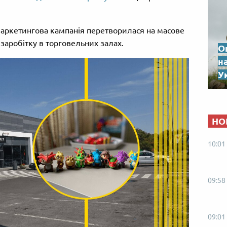
маркетингова кампанія перетворилася на масове
заробітку в торговельних залах.
О
н
Ук
НО
10:01
09:58
09:01