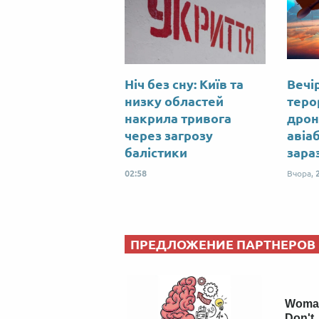
Ніч без сну: Київ та
Вечір
низку областей
теро
накрила тривога
дрон
через загрозу
авіа
балістики
зара
02:58
Вчора,
ПРЕДЛОЖЕНИЕ ПАРТНЕРОВ
Woman
Don't 