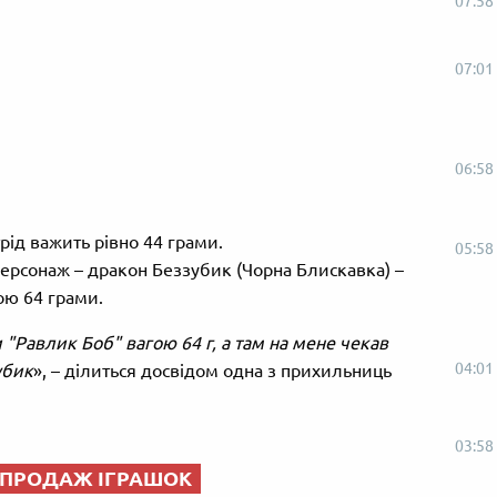
07:58
07:01
06:58
рід важить рівно 44 грами.
05:58
ерсонаж – дракон Беззубик (Чорна Блискавка) –
ою 64 грами.
"Равлик Боб" вагою 64 г, а там на мене чекав
04:01
убик
», – ділиться досвідом одна з прихильниць
03:58
ЕПРОДАЖ ІГРАШОК