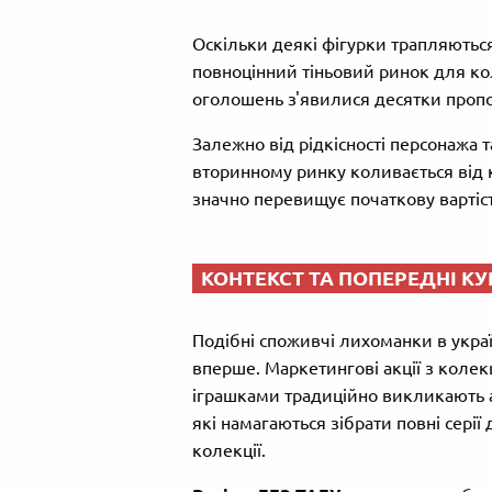
Оскільки деякі фігурки трапляються
повноцінний тіньовий ринок для ко
оголошень з'явилися десятки пропо
Залежно від рідкісності персонажа та
вторинному ринку коливається від к
значно перевищує початкову вартіс
КОНТЕКСТ ТА ПОПЕРЕДНІ К
Подібні споживчі лихоманки в укр
вперше. Маркетингові акції з коле
іграшками традиційно викликають а
які намагаються зібрати повні сері
колекції.