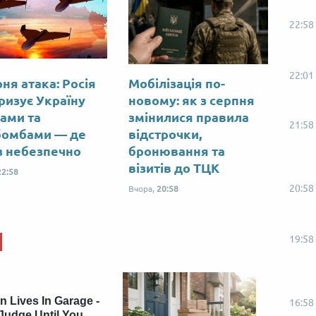
22:58
22:01
ня атака: Росія
Мобілізація по-
ризує Україну
новому: як з серпня
ами та
змінилися правила
21:58
бомбами — де
відстрочки,
з небезпечно
бронювання та
візитів до ТЦК
22:58
20:58
Вчора,
20:58
19:58
 Lives In Garage -
16:58
Judge Until You