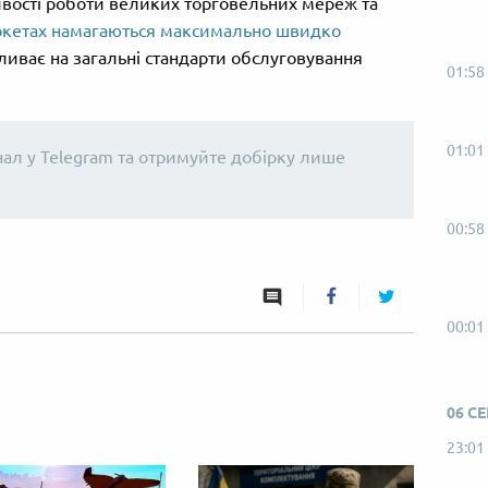
вості роботи великих торговельних мереж та
ркетах намагаються максимально швидко
пливає на загальні стандарти обслуговування
01:58
01:01
нал у Telegram та отримуйте добірку лише
00:58
00:01
06 С
23:01