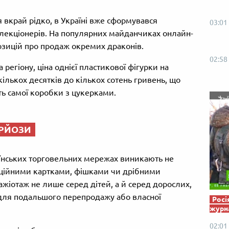
Від пацанки до панянки
Топ-модель
 вкрай рідко, в Україні вже сформувався
03:01
лекціонерів. На популярних майданчиках онлайн-
зицій про продаж окремих драконів.
02:58
 регіону, ціна однієї пластикової фігурки на
ількох десятків до кількох сотень гривень, що
ть самої коробки з цукерками.
УРЙОЗИ
аїнських торговельних мережах виникають не
кційними картками, фішками чи дрібними
жіотаж не лише серед дітей, а й серед дорослих,
ї для подальшого перепродажу або власної
Росі
журна
02:01