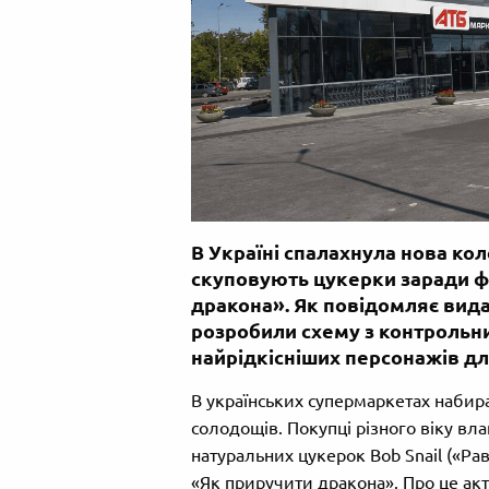
В Україні спалахнула нова кол
скуповують цукерки заради ф
дракона». Як повідомляє вида
розробили схему з контрольн
найрідкісніших персонажів д
В українських супермаркетах набир
солодощів. Покупці різного віку в
натуральних цукерок Bob Snail («Р
«Як приручити дракона». Про це ак