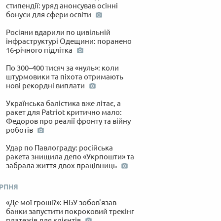
стипендії: уряд анонсував осінні
бонуси для сфери освіти
Росіяни вдарили по цивільній
інфраструктурі Одещини: поранено
16-річного підлітка
По 300–400 тисяч за «нуль»: коли
штурмовики та піхота отримають
нові рекордні виплати
Українська балістика вже літає, а
ракет для Patriot критично мало:
Федоров про реалії фронту та війну
роботів
Удар по Павлограду: російська
ракета знищила депо «Укрпошти» та
забрала життя двох працівниць
ЕРПНЯ
«Де мої гроші?»: НБУ зобов'язав
банки запустити покроковий трекінг
платежів для клієнтів