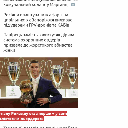
комунальний колапс у Марганці
Росіяни влаштували «сафарі» на
цивільних: як Запоріжжя виживає
під ударами FPV-дронів та КАБів
Папірець замість захисту: як дірява
система охоронних ордерів
призвела до жорстокого вбивства
жінки
тіану Роналду став першим у світі
олістом-мільярдером