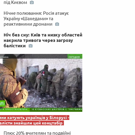
під Києвом
 по-українськи
Нічне полювання: Росія атакує
Україну «Шахедами» та
реактивними дронами
Ніч без сну: Київ та низку областей
накрила тривога через загрозу
балістики
яни катують українців у Білорусі -
лісти знайшли цей концтабір
Плюс 20% вчителям та подвійні