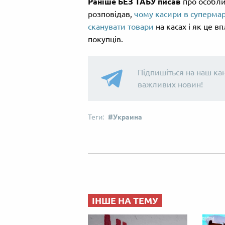
Раніше БЕЗ ТАБУ писав
про особли
розповідав,
чому касири в суперма
сканувати товари
на касах і як це в
покупців.
Підпишіться на наш ка
важливих новин!
Украина
ІНШЕ НА ТЕМУ