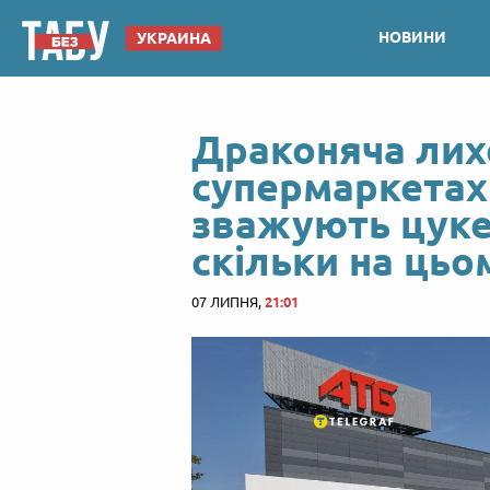
НОВИНИ
УКРАИНА
Драконяча лих
супермаркетах:
зважують цуке
скільки на ць
07 ЛИПНЯ,
21:01