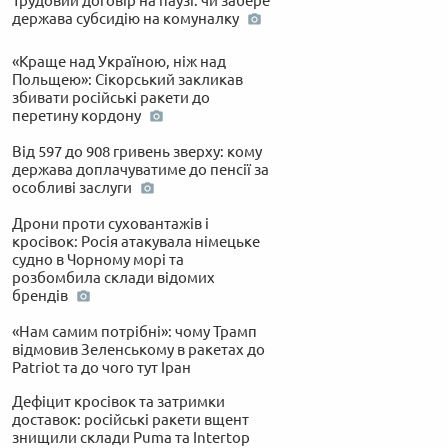
Трудовий договір на паузі: чи забере
держава субсидію на комуналку
«Краще над Україною, ніж над
Польщею»: Сікорський закликав
збивати російські ракети до
перетину кордону
Від 597 до 908 гривень зверху: кому
держава доплачуватиме до пенсії за
особливі заслуги
Дрони проти суховантажів і
кросівок: Росія атакувала німецьке
судно в Чорному морі та
розбомбила склади відомих
брендів
«Нам самим потрібні»: чому Трамп
відмовив Зеленському в ракетах до
Patriot та до чого тут Іран
Дефіцит кросівок та затримки
доставок: російські ракети вщент
знищили склади Puma та Intertop