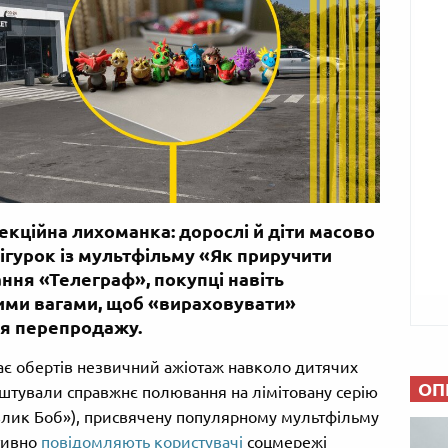
екційна лихоманка: дорослі й діти масово
ігурок із мультфільму «Як приручити
ння «Телеграф», покупці навіть
ими вагами, щоб «вираховувати»
ля перепродажу.
ає обертів незвичний ажіотаж навколо дитячих
ОП
лаштували справжнє полювання на лімітовану серію
авлик Боб»), присвячену популярному мультфільму
тивно
повідомляють користувачі
соцмережі