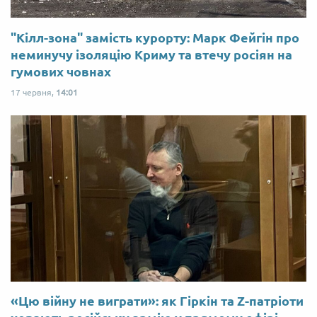
"Кілл-зона" замість курорту: Марк Фейгін про
неминучу ізоляцію Криму та втечу росіян на
гумових човнах
17 червня,
14:01
«Цю війну не виграти»: як Гіркін та Z-патріоти