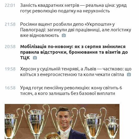
Замість квадратних метрів — реальна ціна: уряд
22:01
готує революцію податку на нерухомість
Росіяни вщент розбили депо «Укрпошти» у
21:58
Павлограді: загинули дві працівниці, але логістику
вже відновлюють
Мобілізація по-новому: як з серпня змінилися
20:58
правила відстрочки, бронювання та візитів до
ТЦК
Херсон у суцільній темряві, а Львів — частково: що
19:58
коїться з енергосистемою та коли чекати світла
Уряд готує пенсійну революцію: кому світить 6
16:58
тисяч, а кого залишать без базової виплати