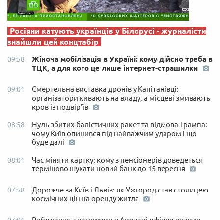
Росіяни катують українців у Білорусі - журналісти
знайшли цей концтабір
Жіноча мобілізація в Україні: кому дійсно треба в
09:58
ТЦК, а для кого це лише інтернет-страшилки
Смертельна виставка дронів у Капітанівці:
09:01
організатори кивають на владу, а місцеві змивають
кров із подвір'їв
Нуль збитих балістичних ракет та відмова Трампа:
08:58
чому Київ опинився під найважчим ударом і що
буде далі
Час міняти картку: кому з пенсіонерів доведеться
08:01
терміново шукати новий банк до 15 вересня
Дорожче за Київ і Львів: як Ужгород став столицею
07:58
космічних цін на оренду житла
Риболовля з вогником: в Аризоні офіцер вдарив