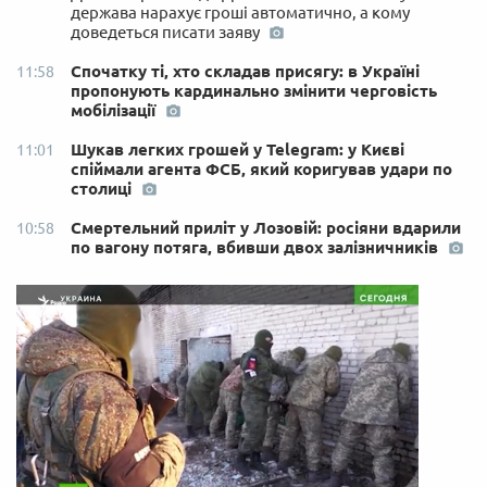
держава нарахує гроші автоматично, а кому
доведеться писати заяву
Спочатку ті, хто складав присягу: в Україні
11:58
пропонують кардинально змінити черговість
мобілізації
Шукав легких грошей у Telegram: у Києві
11:01
спіймали агента ФСБ, який коригував удари по
столиці
Смертельний приліт у Лозовій: росіяни вдарили
10:58
по вагону потяга, вбивши двох залізничників