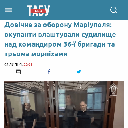
Довічне за оборону Маріуполя:
окупанти влаштували судилище
над командиром 36-ї бригади та
трьома морпіхами
08 ЛИПНЯ,
22:01