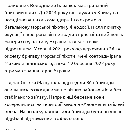
Полковник Володимир Баранюк має тривалий
бойовий шлях. До 2014 року він служив у Криму на
посаді заступника командира 1-го окремого
батальйону морської піхоти у Феодосії. Після початку
окупації півострова він не зрадив присязі та вийшов на
материкову частину України разом зі своїм
підрозділом. У серпні 2021 року офіцер очолив 36-ту
окрему бригаду морської піхоти імені контрадмірала
Михайла Білинського, а вже 19 березня 2022 року
отримав звання Героя України.
Під час боїв за Маріуполь підрозділи 36-ї бригади
опинилися розкиданими по різних районах міста без
стабільного зв'язку. Наприкінці березня вони
зосередилися на території заводів «Азовмаш» та імені
Ілліча. На початку квітня сили бригади були повністю
відрізані від захисників «Азовсталі».