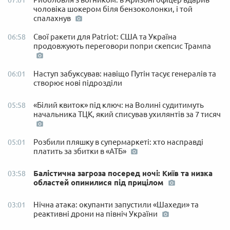
07:01
чоловіка шокером біля бензоколонки, і той
спалахнув
Свої ракети для Patriot: США та Україна
06:58
продовжують переговори попри скепсис Трампа
Наступ забуксував: навіщо Путін тасує генералів та
06:01
створює нові підрозділи
«Білий квиток» під ключ: на Волині судитимуть
05:58
начальника ТЦК, який списував ухилянтів за 7 тисяч
Розбили пляшку в супермаркеті: хто насправді
05:01
платить за збитки в «АТБ»
Балістична загроза посеред ночі: Київ та низка
03:58
областей опинилися під прицілом
Нічна атака: окупанти запустили «Шахеди» та
03:01
реактивні дрони на північ України