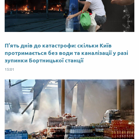
П'ять днів до катастрофи: скільки Київ
протримається без води та каналізації у разі
зупинки Бортницької станції
15:01