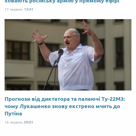
ховають російську армію у прямому ефірі
17 червня,
13:41
Прогнози від диктатора та палаючі Ту-22М3:
чому Лукашенко знову екстрено мчить до
Путіна
16 червня,
09:01