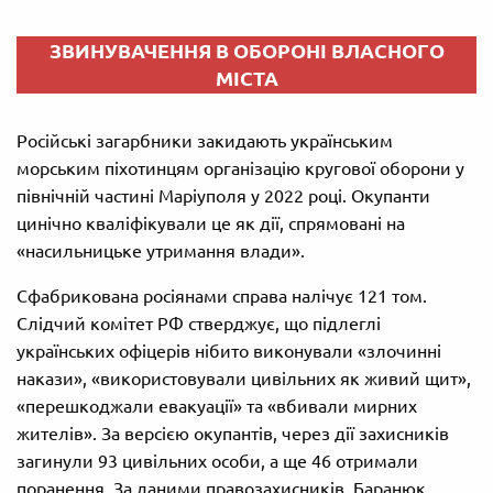
ЗВИНУВАЧЕННЯ В ОБОРОНІ ВЛАСНОГО
МІСТА
Російські загарбники закидають українським
морським піхотинцям організацію кругової оборони у
північній частині Маріуполя у 2022 році. Окупанти
цинічно кваліфікували це як дії, спрямовані на
«насильницьке утримання влади».
Сфабрикована росіянами справа налічує 121 том.
Слідчий комітет РФ стверджує, що підлеглі
українських офіцерів нібито виконували «злочинні
накази», «використовували цивільних як живий щит»,
«перешкоджали евакуації» та «вбивали мирних
жителів». За версією окупантів, через дії захисників
загинули 93 цивільних особи, а ще 46 отримали
поранення. За даними правозахисників, Баранюк,