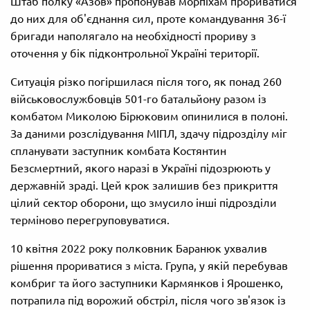
Штаб полку «Азов» пропонував морпіхам прориватися
до них для об'єднання сил, проте командування 36-ї
бригади наполягало на необхідності прориву з
оточення у бік підконтрольної Україні території.
Ситуація різко погіршилася після того, як понад 260
військовослужбовців 501-го батальйону разом із
комбатом Миколою Бірюковим опинилися в полоні.
За даними розслідування МІПЛ, здачу підрозділу міг
спланувати заступник комбата Костянтин
Безсмертний, якого наразі в Україні підозрюють у
державній зраді. Цей крок залишив без прикриття
цілий сектор оборони, що змусило інші підрозділи
терміново перегруповуватися.
10 квітня 2022 року полковник Баранюк ухвалив
рішення прориватися з міста. Група, у якій перебував
комбриг та його заступники Кармянков і Ярошенко,
потрапила під ворожий обстріл, після чого зв'язок із