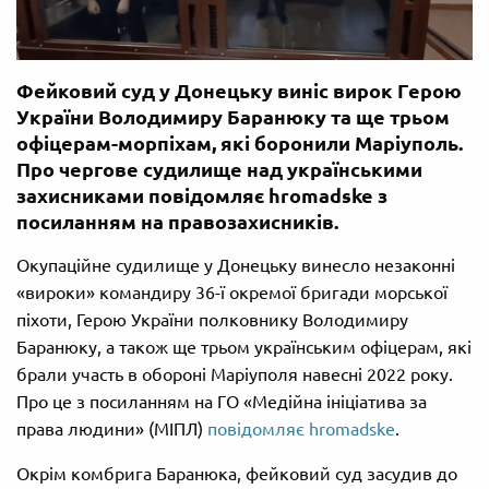
Фейковий суд у Донецьку виніс вирок Герою
України Володимиру Баранюку та ще трьом
офіцерам-морпіхам, які боронили Маріуполь.
Про чергове судилище над українськими
захисниками повідомляє hromadske з
посиланням на правозахисників.
Окупаційне судилище у Донецьку винесло незаконні
«вироки» командиру 36-ї окремої бригади морської
піхоти, Герою України полковнику Володимиру
Баранюку, а також ще трьом українським офіцерам, які
брали участь в обороні Маріуполя навесні 2022 року.
Про це з посиланням на ГО «Медійна ініціатива за
права людини» (МІПЛ)
повідомляє hromadske
.
Окрім комбрига Баранюка, фейковий суд засудив до