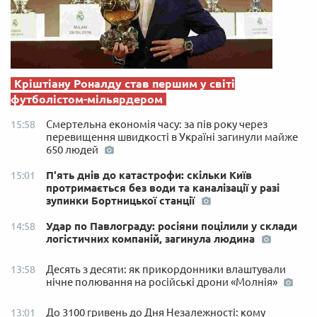
Кріштіану Роналду став першим у світі
футболістом-мільярдером
Смертельна економія часу: за пів року через
15:58
перевищення швидкості в Україні загинули майже
650 людей
П'ять днів до катастрофи: скільки Київ
15:01
протримається без води та каналізації у разі
зупинки Бортницької станції
Удар по Павлограду: росіяни поцілили у склади
14:58
логістичних компаній, загинула людина
Десять з десяти: як прикордонники влаштували
13:58
нічне полювання на російські дрони «Молнія»
До 3100 гривень до Дня Незалежності: кому
13:01