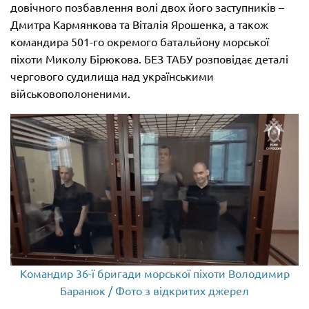
довічного позбавлення волі двох його заступників –
Дмитра Кармянкова та Віталія Ярошенка, а також
командира 501-го окремого батальйону морської
піхоти Миколу Бірюкова. БЕЗ ТАБУ розповідає деталі
чергового судилища над українськими
військовополоненими.
Командир 36-ї бригади морської піхоти Володимир
Баранюк / Фото з відкритих джерел