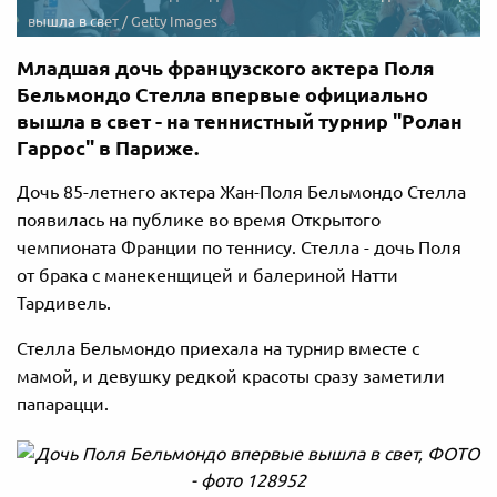
вышла в свет / Getty Images
Младшая дочь французского актера Поля
Бельмондо Стелла впервые официально
вышла в свет - на теннистный турнир "Ролан
Гаррос" в Париже.
Дочь 85-летнего актера Жан-Поля Бельмондо Стелла
появилась на публике во время Открытого
чемпионата Франции по теннису. Стелла - дочь Поля
от брака с манекенщицей и балериной Натти
Тардивель.
Стелла Бельмондо приехала на турнир вместе с
мамой, и девушку редкой красоты сразу заметили
папарацци.