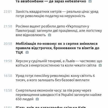
та авіабомбами — де зараз небезпечно
Замість квадратних метрів — реальна ціна: уряд
22:01
готує революцію податку на нерухомість
Росіяни вщент розбили депо «Укрпошти» у
21:58
Павлограді: загинули дві працівниці, але логістику
вже відновлюють
Мобілізація по-новому: як з серпня змінилися
20:58
правила відстрочки, бронювання та візитів до
ТЦК
Херсон у суцільній темряві, а Львів — частково: що
19:58
коїться з енергосистемою та коли чекати світла
Уряд готує пенсійну революцію: кому світить 6
16:58
тисяч, а кого залишать без базової виплати
Смертельна економія часу: за пів року через
15:58
перевищення швидкості в Україні загинули майже
650 людей
П'ять днів до катастрофи: скільки Київ
15:01