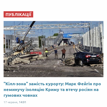
ПУБЛІКАЦІЇ
"Кілл-зона" замість курорту: Марк Фейгін про
неминучу ізоляцію Криму та втечу росіян на
гумових човнах
17 червня,
14:01