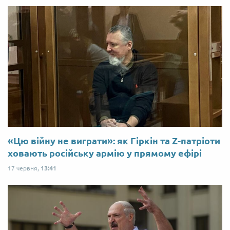
«Цю війну не виграти»: як Гіркін та Z-патріоти
ховають російську армію у прямому ефірі
17 червня,
13:41