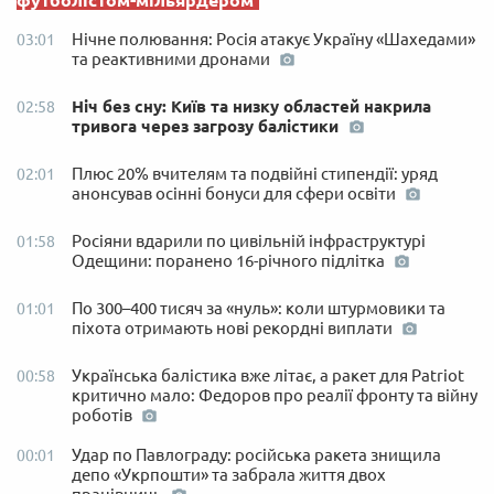
футболістом-мільярдером
Нічне полювання: Росія атакує Україну «Шахедами»
03:01
та реактивними дронами
Ніч без сну: Київ та низку областей накрила
02:58
тривога через загрозу балістики
Плюс 20% вчителям та подвійні стипендії: уряд
02:01
анонсував осінні бонуси для сфери освіти
Росіяни вдарили по цивільній інфраструктурі
01:58
Одещини: поранено 16-річного підлітка
По 300–400 тисяч за «нуль»: коли штурмовики та
01:01
піхота отримають нові рекордні виплати
Українська балістика вже літає, а ракет для Patriot
00:58
критично мало: Федоров про реалії фронту та війну
роботів
Удар по Павлограду: російська ракета знищила
00:01
депо «Укрпошти» та забрала життя двох