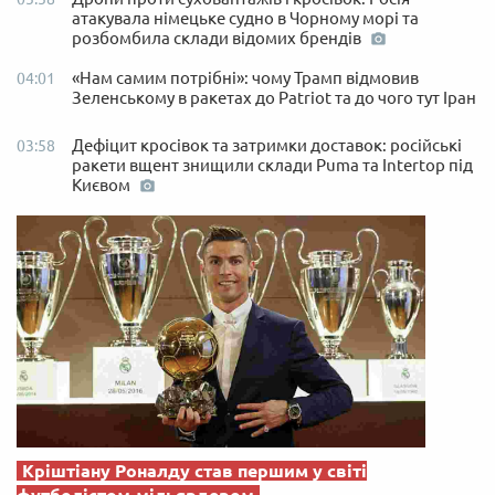
атакувала німецьке судно в Чорному морі та
розбомбила склади відомих брендів
«Нам самим потрібні»: чому Трамп відмовив
04:01
Зеленському в ракетах до Patriot та до чого тут Іран
Дефіцит кросівок та затримки доставок: російські
03:58
ракети вщент знищили склади Puma та Intertop під
Києвом
Кріштіану Роналду став першим у світі