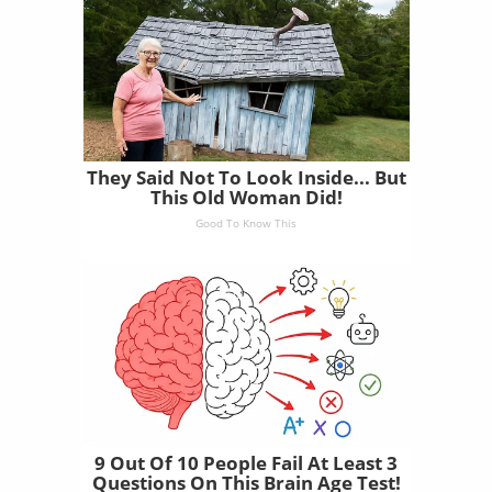
They Said Not To Look Inside... But
This Old Woman Did!
Good To Know This
9 Out Of 10 People Fail At Least 3
Questions On This Brain Age Test!