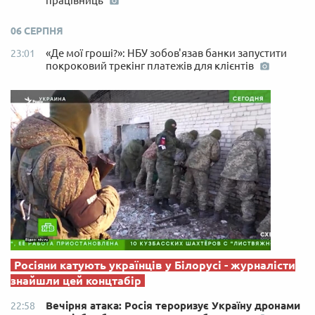
працівниць
06 СЕРПНЯ
«Де мої гроші?»: НБУ зобов'язав банки запустити
23:01
покроковий трекінг платежів для клієнтів
Росіяни катують українців у Білорусі - журналісти
знайшли цей концтабір
Вечірня атака: Росія тероризує Україну дронами
22:58