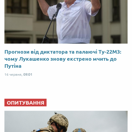
Прогнози від диктатора та палаючі Ту-22М3:
чому Лукашенко знову екстрено мчить до
Путіна
16 червня,
09:01
ОПИТУВАННЯ