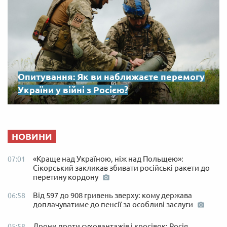
Опитування: Як ви наближаєте перемогу
України у війні з Росією?
НОВИНИ
«Краще над Україною, ніж над Польщею»:
07:01
Сікорський закликав збивати російські ракети до
перетину кордону
Від 597 до 908 гривень зверху: кому держава
06:58
доплачуватиме до пенсії за особливі заслуги
Дрони проти суховантажів і кросівок: Росія
05:58