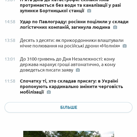
протримається без води та каналізації у разі
зупинки Бортницької станції
Удар по Павлограду: росіяни поцілили у склади
14:58
логістичних компаній, загинула людина
Десять з десяти: як прикордонники влаштували
13:58
нічне полювання на російські дрони «Молнія»
До 3100 гривень до Дня Незалежності: кому
13:01
держава нарахує гроші автоматично, а кому
доведеться писати заяву
Спочатку ті, хто складав присягу: в Україні
11:58
пропонують кардинально змінити черговість
мобілізації
БІЛЬШЕ