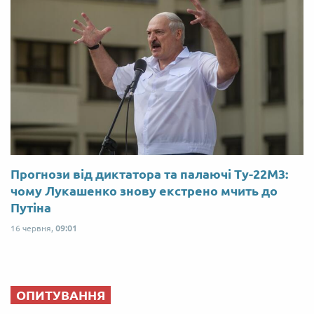
Прогнози від диктатора та палаючі Ту-22М3:
чому Лукашенко знову екстрено мчить до
Путіна
16 червня,
09:01
ОПИТУВАННЯ