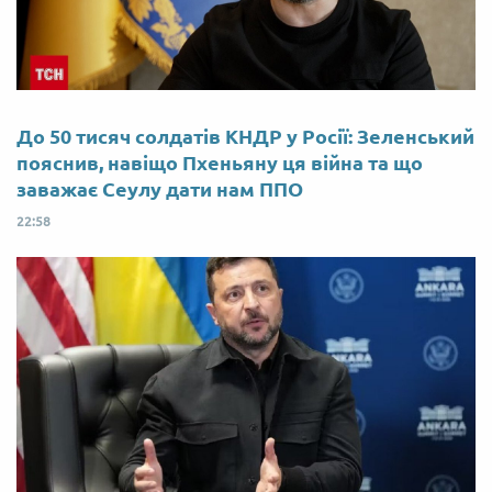
До 50 тисяч солдатів КНДР у Росії: Зеленський
пояснив, навіщо Пхеньяну ця війна та що
заважає Сеулу дати нам ППО
22:58