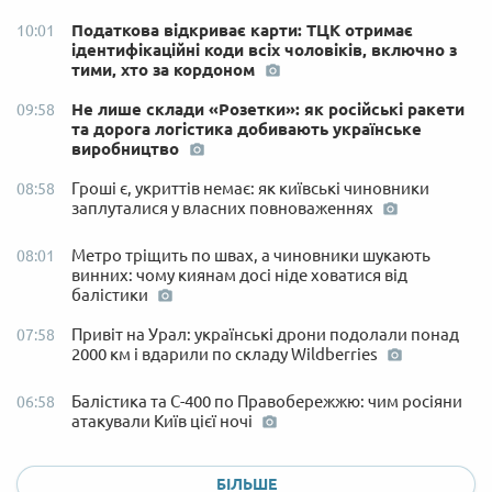
Податкова відкриває карти: ТЦК отримає
10:01
ідентифікаційні коди всіх чоловіків, включно з
тими, хто за кордоном
Не лише склади «Розетки»: як російські ракети
09:58
та дорога логістика добивають українське
виробництво
Гроші є, укриттів немає: як київські чиновники
08:58
заплуталися у власних повноваженнях
Метро тріщить по швах, а чиновники шукають
08:01
винних: чому киянам досі ніде ховатися від
балістики
Привіт на Урал: українські дрони подолали понад
07:58
2000 км і вдарили по складу Wildberries
Балістика та С-400 по Правобережжю: чим росіяни
06:58
атакували Київ цієї ночі
БІЛЬШЕ