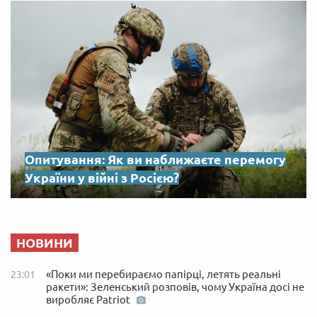
Опитування: Як ви наближаєте перемогу
України у війні з Росією?
НОВИНИ
«Поки ми перебираємо папірці, летять реальні
23:01
ракети»: Зеленський розповів, чому Україна досі не
виробляє Patriot