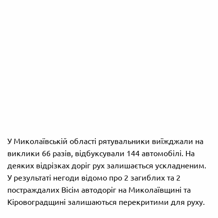
У Миколаївській області рятувальники виїжджали на
виклики 66 разів, відбуксували 144 автомобілі. На
деяких відрізках доріг рух залишається ускладненим.
У результаті негоди відомо про 2 загиблих та 2
постраждалих Вісім автодоріг на Миколаївщині та
Кіровоградщині залишаються перекритими для руху.