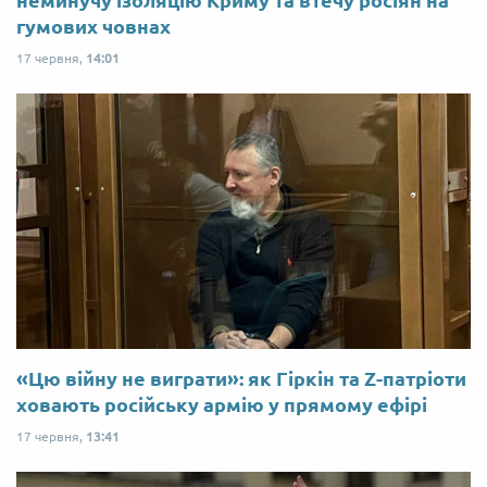
гумових човнах
17 червня,
14:01
«Цю війну не виграти»: як Гіркін та Z-патріоти
ховають російську армію у прямому ефірі
17 червня,
13:41