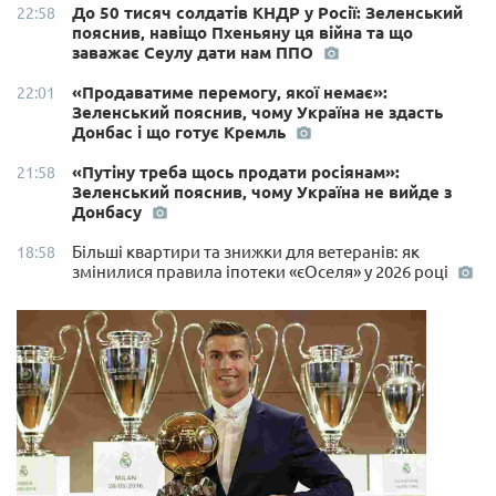
До 50 тисяч солдатів КНДР у Росії: Зеленський
22:58
пояснив, навіщо Пхеньяну ця війна та що
заважає Сеулу дати нам ППО
«Продаватиме перемогу, якої немає»:
22:01
Зеленський пояснив, чому Україна не здасть
Донбас і що готує Кремль
«Путіну треба щось продати росіянам»:
21:58
Зеленський пояснив, чому Україна не вийде з
Донбасу
Більші квартири та знижки для ветеранів: як
18:58
змінилися правила іпотеки «єОселя» у 2026 році