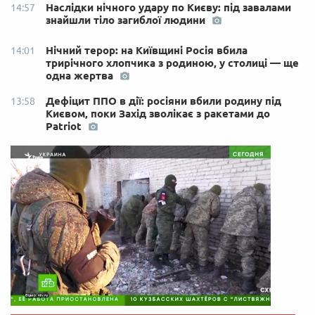
Наслідки нічного удару по Києву: під завалами
14:57
знайшли тіло загиблої людини
Нічний терор: на Київщині Росія вбила
14:01
трирічного хлопчика з родиною, у столиці — ще
одна жертва
Дефіцит ППО в дії: росіяни вбили родину під
13:58
Києвом, поки Захід зволікає з ракетами до
Patriot