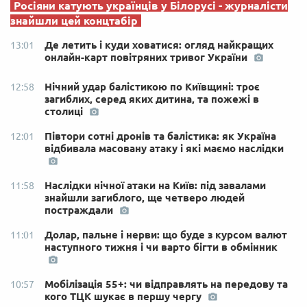
Росіяни катують українців у Білорусі - журналісти
знайшли цей концтабір
Де летить і куди ховатися: огляд найкращих
13:01
онлайн-карт повітряних тривог України
Нічний удар балістикою по Київщині: троє
12:58
загиблих, серед яких дитина, та пожежі в
столиці
Півтори сотні дронів та балістика: як Україна
12:01
відбивала масовану атаку і які маємо наслідки
Наслідки нічної атаки на Київ: під завалами
11:58
знайшли загиблого, ще четверо людей
постраждали
Долар, пальне і нерви: що буде з курсом валют
11:01
наступного тижня і чи варто бігти в обмінник
Мобілізація 55+: чи відправлять на передову та
10:57
кого ТЦК шукає в першу чергу