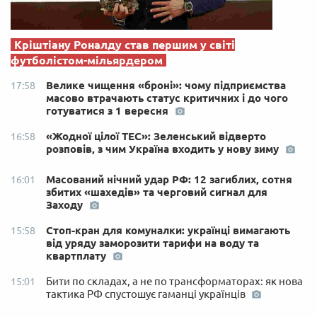
Кріштіану Роналду став першим у світі
футболістом-мільярдером
Велике чищення «броні»: чому підприємства
17:58
масово втрачають статус критичних і до чого
готуватися з 1 вересня
«Жодної цілої ТЕС»: Зеленський відверто
16:58
розповів, з чим Україна входить у нову зиму
Масований нічний удар РФ: 12 загиблих, сотня
16:01
збитих «шахедів» та черговий сигнал для
Заходу
Стоп-кран для комуналки: українці вимагають
15:58
від уряду заморозити тарифи на воду та
квартплату
Бити по складах, а не по трансформаторах: як нова
15:01
тактика РФ спустошує гаманці українців