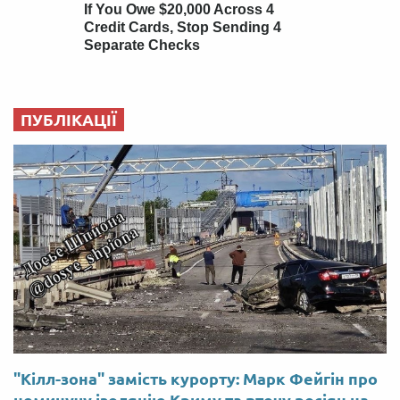
ПУБЛІКАЦІЇ
"Кілл-зона" замість курорту: Марк Фейгін про
неминучу ізоляцію Криму та втечу росіян на