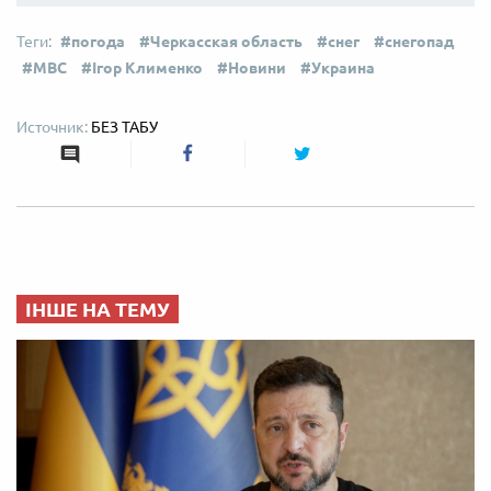
погода
Черкасская область
снег
снегопад
МВС
Ігор Клименко
Новини
Украина
БЕЗ ТАБУ
ІНШЕ НА ТЕМУ