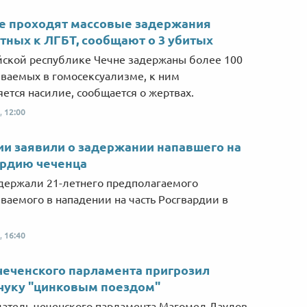
е проходят массовые задержания
тных к ЛГБТ, сообщают о 3 убитых
йской республике Чечне задержаны более 100
ваемых в гомосексуализме, к ним
ется насилие, сообщается о жертвах.
,
12:00
ии заявили о задержании напавшего на
ардию чеченца
держали 21-летнего предполагаемого
ваемого в нападении на часть Росгвардии в
,
16:40
чеченского парламента пригрозил
чуку "цинковым поездом"
атель чеченского парламента Магомед Даудов