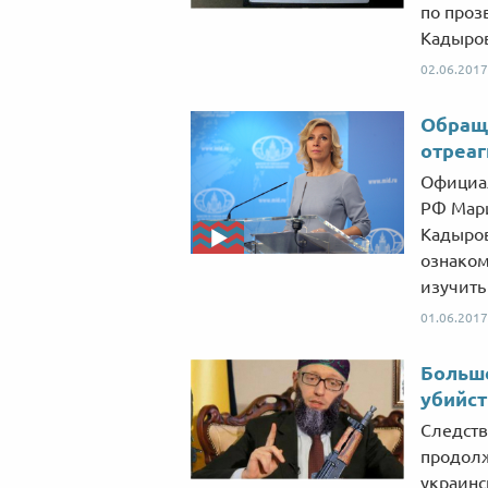
по проз
Кадыров
02.06.2017
Обраще
отреаг
Официал
РФ Мари
Кадыров
ознаком
изучить
01.06.2017
Больше
убийст
Следств
продолж
украинс