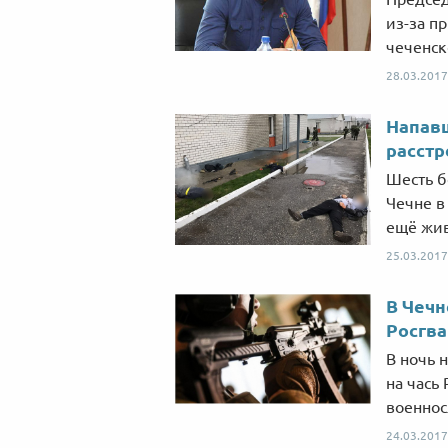
из-за п
чеченск
28.03.2017
Напав
расстр
Шесть б
Чечне в
ещё жи
25.03.2017
В Чечн
Росгва
В ночь 
на чась
военнос
24.03.2017