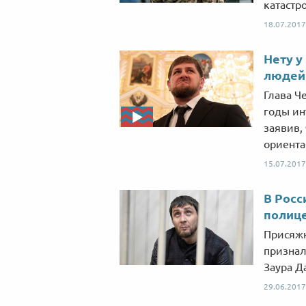
катастр
18.07.2017
Нету у
людей 
Глава Ч
годы ин
заявив,
ориента
15.07.2017
В Росс
полице
Присяжн
признал
Заура Д
29.06.2017