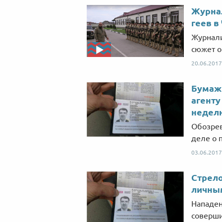
Журна
геев в
Журнали
сюжет о
20.06.2017
Бумажн
агенту
недел
Обозрев
деле о 
03.06.2017
Стрело
личны
Нападен
соверши