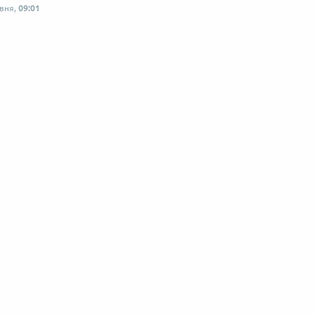
рвня,
09:01
 по-українськи