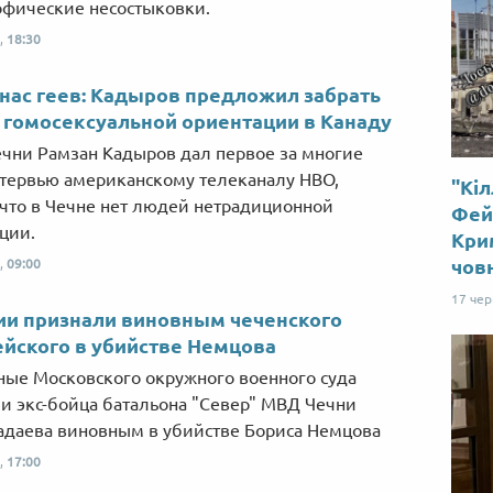
офические несостыковки.
,
18:30
 нас геев: Кадыров предложил забрать
гомосексуальной ориентации в Канаду
ечни Рамзан Кадыров дал первое за многие
тервью американскому телеканалу HBO,
"Кіл
 что в Чечне нет людей нетрадиционной
Фей
ции.
Крим
чов
,
09:00
17 че
ии признали виновным чеченского
йского в убийстве Немцова
ые Московского окружного военного суда
и экс-бойца батальона "Север" МВД Чечни
адаева виновным в убийстве Бориса Немцова
,
17:00