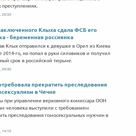
 преступлениях.
,
20:30
аключенного Клыха сдала ФСБ его
а - беременная россиянка
ав Клых отправился к девушке в Орел из Киева
те 2014-го, но попал в руки силовиков и получил
ный срок в российской тюрьме.
,
09:40
отребовала прекратить преследования
осексуализм в Чечне
ы при управлении верховного комиссара ООН
ам человека выступили с требованием
ить преследования гомосексуальных мужчин в
,
14:10