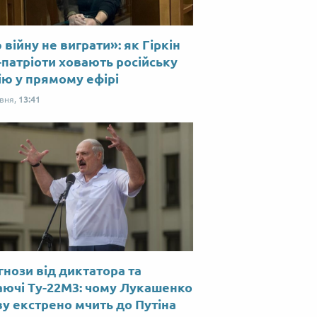
війну не виграти»: як Гіркін
-патріоти ховають російську
ію у прямому ефірі
рвня,
13:41
нози від диктатора та
аючі Ту-22М3: чому Лукашенко
у екстрено мчить до Путіна