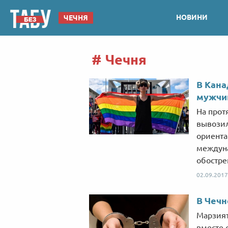
НОВИНИ
ЧЕЧНЯ
Чечня
В Кана
мужчи
На прот
вывозил
ориента
междуна
обостре
02.09.2017
В Чечн
Марзият
вместе 