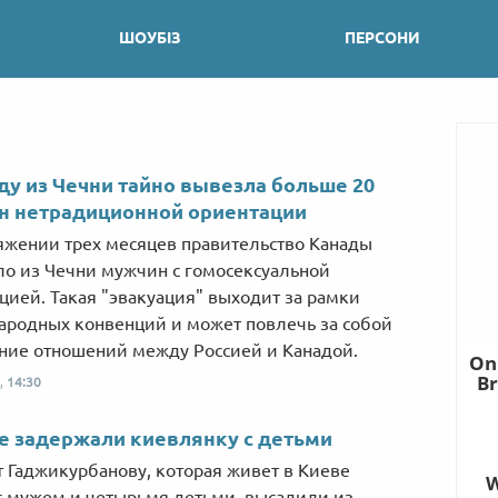
ШОУБІЗ
ПЕРСОНИ
ду из Чечни тайно вывезла больше 20
н нетрадиционной ориентации
яжении трех месяцев правительство Канады
о из Чечни мужчин с гомосексуальной
цией. Такая "эвакуация" выходит за рамки
родных конвенций и может повлечь за собой
ние отношений между Россией и Канадой.
,
14:30
е задержали киевлянку с детьми
 Гаджикурбанову, которая живет в Киеве
с мужем и четырьмя детьми, высадили из