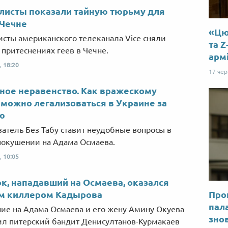
листы показали тайную тюрьму для
 Чечне
«Цю 
сты американского телеканала Vice сняли
та Z
 притеснениях геев в Чечне.
арм
,
18:20
17 че
ое неравенство. Как вражескому
 можно легализоваться в Украине за
ю
атель Без Табу ставит неудобные вопросы в
покушении на Адама Осмаева.
,
10:05
к, нападавший на Осмаева, оказался
м киллером Кадырова
Прог
пал
ие на Адама Осмаева и его жену Амину Окуева
знов
л питерский бандит Денисултанов-Курмакаев