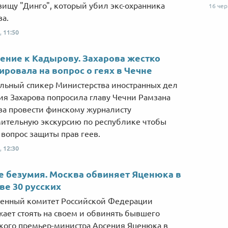
вищу "Динго", который убил экс-охранника
16 че
а.
,
11:50
ние к Кадырову. Захарова жестко
ировала на вопрос о геях в Чечне
ьный спикер Министерства иностранных дел
я Захарова попросила главу Чечни Рамзана
а провести финскому журналисту
ительную экскурсию по республике чтобы
 вопрос защиты прав геев.
,
12:30
Від пацанки до панянки
Топ-модель
 безумия. Москва обвиняет Яценюка в
ве 30 русских
енный комитет Российской Федерации
ает стоять на своем и обвинять бывшего
кого премьер-министра Арсения Яценюка в