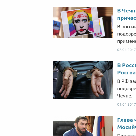
В Чечн
причас
В росси
подозре
применя
02.04.2017
В Росс
Росгв
В РФ за
подозре
Чечне.
01.04.2017
Глава 
Мосий
Председ