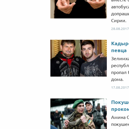
автобус
допраши
Сирии.
28.08.2017
Кадыро
певца
Зелимха
республ
пропал 
дома.
17.08.2017
Покуше
проко
Амина О
покушен