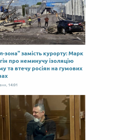
л-зона" замість курорту: Марк
гін про неминучу ізоляцію
у та втечу росіян на гумових
нах
рвня,
14:01