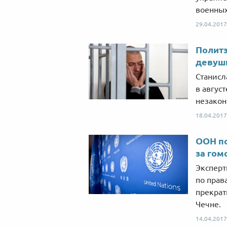
военных
29.04.2017
Политз
девушк
Станисл
в авгус
незакон
18.04.2017
ООН п
за гом
Эксперт
по прав
прекрат
Чечне.
14.04.2017