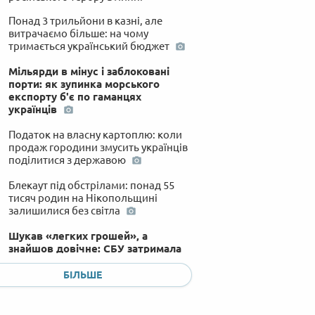
Понад 3 трильйони в казні, але
витрачаємо більше: на чому
тримається український бюджет
Мільярди в мінус і заблоковані
порти: як зупинка морського
експорту б'є по гаманцях
українців
Податок на власну картоплю: коли
продаж городини змусить українців
поділитися з державою
Блекаут під обстрілами: понад 55
тисяч родин на Нікопольщині
залишилися без світла
Шукав «легких грошей», а
знайшов довічне: СБУ затримала
будівельника, який наводив
балістику на Київ
БІЛЬШЕ
Фронт наближається: з
Краматорської громади примусово