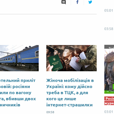
Від пацанки до панянки
Топ-модель
05:01
03:58
тельний приліт
Жіноча мобілізація в
овій: росіяни
Україні: кому дійсно
или по вагону
треба в ТЦК, а для
га, вбивши двох
кого це лише
Росі
журна
зничників
інтернет-страшилки
03:01
09:58