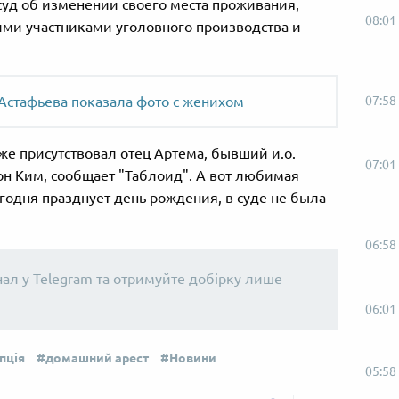
суд об изменении своего места проживания,
08:01
ими участниками уголовного производства и
Астафьева показала фото с женихом
07:58
кже присутствовал отец Артема, бывший и.о.
07:01
он Ким, сообщает "Таблоид". А вот любимая
годня празднует день рождения, в суде не была
06:58
нал у Telegram та отримуйте добірку лише
06:01
пція
домашний арест
Новини
05:58