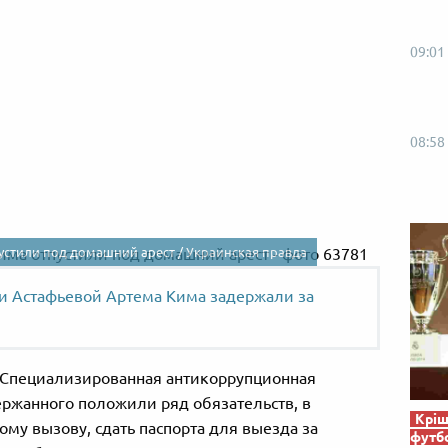
09:01
08:58
устили под домашний арест /
Украинская правда
 Астафьевой Артема Кима задержали за
 (Специализированная антикоррупционная
держанного положили ряд обязательств, в
Кріш
вому вызову, сдать паспорта для выезда за
футб