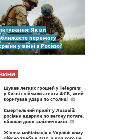
питування: Як ви
аближаєте перемогу
раїни у війні з Росією?
ВИНИ
Шукав легких грошей у Telegram:
у Києві спіймали агента ФСБ, який
коригував удари по столиці
Смертельний приліт у Лозовій:
росіяни вдарили по вагону потяга,
вбивши двох залізничників
Жіноча мобілізація в Україні: кому
дійсно треба в ТЦК, а для кого це