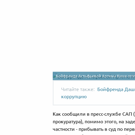
Бойфренда Астафьевой Артема Кима отп
Бойфренда Даши
коррупцию
Как сообщили в пресс-службе САП
прокуратура), помимо этого, на за
частности - прибывать в суд по пер