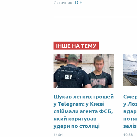
ТСН
ІНШЕ НА ТЕМУ
Шукав легких грошей
Смер
у Telegram: у Києві
у Лоз
спіймали агента ФСБ,
вдар
який коригував
потя
удари по столиці
залі
11:01
10:58