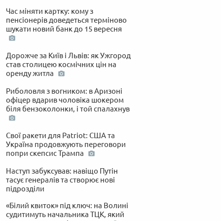
Час міняти картку: кому з
пенсіонерів доведеться терміново
шукати новий банк до 15 вересня
Дорожче за Київ і Львів: як Ужгород
став столицею космічних цін на
оренду житла
Риболовля з вогником: в Аризоні
офіцер вдарив чоловіка шокером
біля бензоколонки, і той спалахнув
Свої ракети для Patriot: США та
Україна продовжують переговори
попри скепсис Трампа
Наступ забуксував: навіщо Путін
тасує генералів та створює нові
підрозділи
«Білий квиток» під ключ: на Волині
судитимуть начальника ТЦК, який