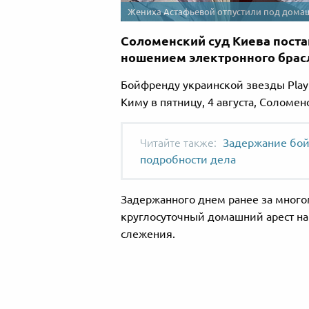
Жениха Астафьевой отпустили под дома
Соломенский суд Киева пост
ношением электронного брас
Бойфренду украинской звезды Pla
Киму в пятницу, 4 августа, Соломе
Задержание бой
подробности дела
Задержанного днем ранее за мног
круглосуточный домашний арест на
слежения.