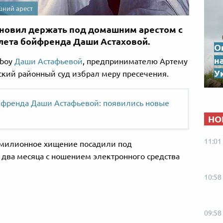
шний арест
ановил держать под домашним арестом с
лета бойфренда Даши Астаховой.
О
н
yboy
Даши Астафьевой
, предпринимателю Артему
Ук
нский районный суд избрал меру пресечения.
френда Даши Астафьевой: появились новые
НО
11:01
омилионное хищение посадили под
 два месяца с ношением электронного средства
10:58
09:58