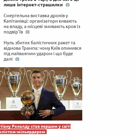
лише інтернет-страшилки
Смертельна виставка дронів у
Капітанівці: організатори кивають
на владу, а місцеві змивають кров із
подвір'їв
Нуль збитих балістичних ракет та
відмова Трампа: чому Київ опинився
під найважчим ударом і що буде
далі
тіану Роналду став першим у світі
олістом-мільярдером