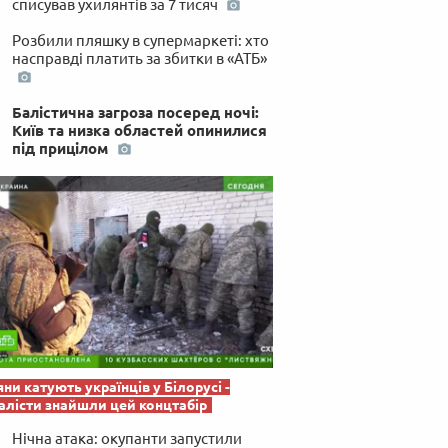
списував ухилянтів за 7 тисяч
 по-українськи
Розбили пляшку в супермаркеті: хто
насправді платить за збитки в «АТБ»
Балістична загроза посеред ночі:
Київ та низка областей опинилися
під прицілом
яни катують українців у Білорусі -
лісти знайшли цей концтабір
Нічна атака: окупанти запустили