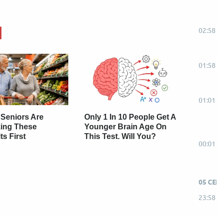
02:58
01:58
01:01
 Seniors Are
Only 1 In 10 People Get A
ing These
Younger Brain Age On
ts First
This Test. Will You?
00:01
05 С
23:58