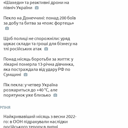
«Шахеди» та реактивні дрони на
північ України
Пекло на Донеччині: понад 200 боїв
за добу та битва за «пояс фортець»
Щоб полиці не спорожніли: уряд
шукає склади та гроші для бізнесу на
тлі російських атак
Понад місяць боротьби за життя: у
лікарні померла 13-річна дівчинка,
яка постраждала від удару РФ по
Сумщині
Пік пекла: у четвер Україна
розжариться до +40 °C, але
порятунок уже близько
ЕРПНЯ
Найкривавіший місяць з весни 2022-
го: в ООН підрахували наслідки
російського терору в липні