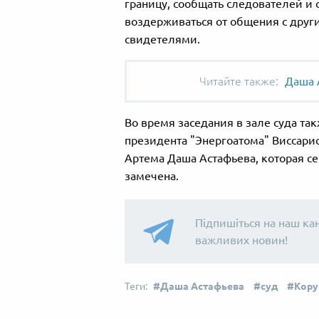
границу, сообщать следователей и 
воздерживаться от общения с друг
свидетелями.
Даша 
Во время заседания в зале суда та
президента "Энергоатома" Виссари
Артема Даша Астафьева, которая се
замечена.
Підпишіться на наш ка
важливих новин!
Даша Астафьева
суд
Кору