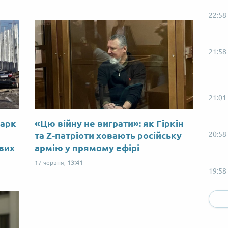
22:58
21:58
21:01
Марк
«Цю війну не виграти»: як Гіркін
20:58
ю
та Z-патріоти ховають російську
ових
армію у прямому ефірі
17 червня,
13:41
19:58
17:58