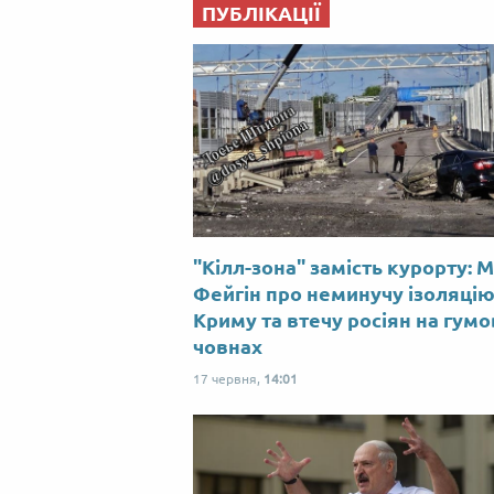
ПУБЛІКАЦІЇ
"Кілл-зона" замість курорту: 
Фейгін про неминучу ізоляці
Криму та втечу росіян на гум
човнах
17 червня,
14:01