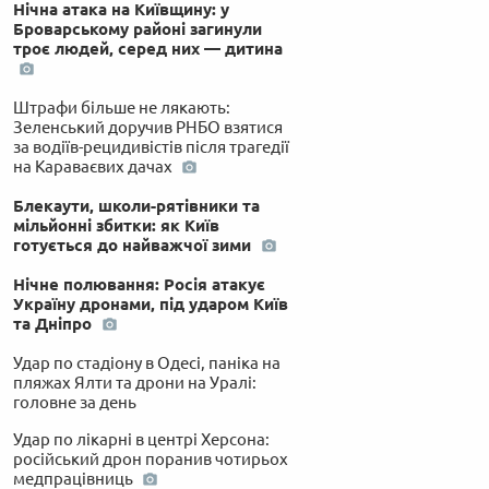
Нічна атака на Київщину: у
Броварському районі загинули
троє людей, серед них — дитина
Штрафи більше не лякають:
Зеленський доручив РНБО взятися
за водіїв-рецидивістів після трагедії
на Караваєвих дачах
Блекаути, школи-рятівники та
мільйонні збитки: як Київ
готується до найважчої зими
Нічне полювання: Росія атакує
Україну дронами, під ударом Київ
та Дніпро
Удар по стадіону в Одесі, паніка на
пляжах Ялти та дрони на Уралі:
головне за день
Удар по лікарні в центрі Херсона:
російський дрон поранив чотирьох
медпрацівниць