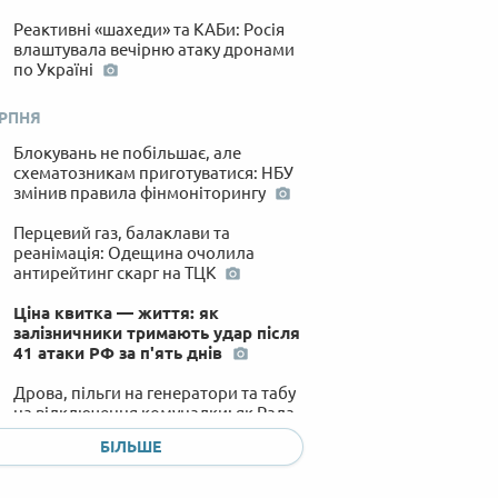
Реактивні «шахеди» та КАБи: Росія
влаштувала вечірню атаку дронами
по Україні
ЕРПНЯ
Блокувань не побільшає, але
схематозникам приготуватися: НБУ
змінив правила фінмоніторингу
Перцевий газ, балаклави та
реанімація: Одещина очолила
антирейтинг скарг на ТЦК
Ціна квитка — життя: як
залізничники тримають удар після
41 атаки РФ за п'ять днів
Дрова, пільги на генератори та табу
на відключення комуналки: як Рада
планує рятувати нас цієї зими
БІЛЬШЕ
Пекло від балістики та спеки: на
Київщині вже третій день