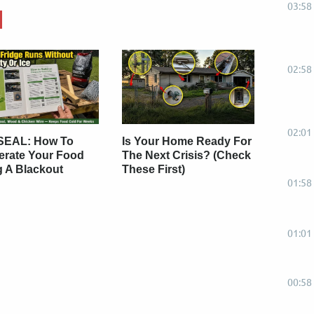
03:58
02:58
02:01
SEAL: How To
Is Your Home Ready For
gerate Your Food
The Next Crisis? (Check
g A Blackout
These First)
01:58
01:01
00:58