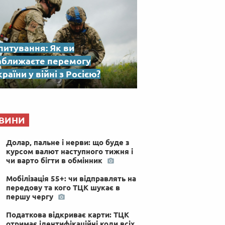
питування: Як ви
аближаєте перемогу
раїни у війні з Росією?
ВИНИ
Долар, пальне і нерви: що буде з
курсом валют наступного тижня і
чи варто бігти в обмінник
Мобілізація 55+: чи відправлять на
передову та кого ТЦК шукає в
першу чергу
Податкова відкриває карти: ТЦК
отримає ідентифікаційні коди всіх