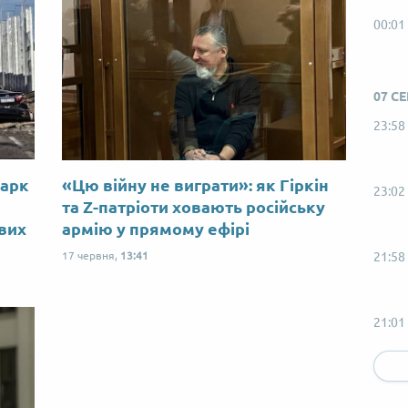
00:01
07 С
23:58
Марк
«Цю війну не виграти»: як Гіркін
23:02
ю
та Z-патріоти ховають російську
ових
армію у прямому ефірі
17 червня,
13:41
21:58
21:01
20:58