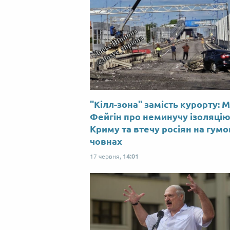
"Кілл-зона" замість курорту: 
Фейгін про неминучу ізоляці
Криму та втечу росіян на гум
човнах
17 червня,
14:01