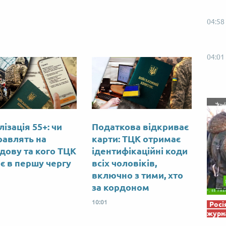
Від пацанки до панянки
Топ-модель
04:58
04:01
ізація 55+: чи
Податкова відкриває
равлять на
карти: ТЦК отримає
дову та кого ТЦК
ідентифікаційні коди
є в першу чергу
всіх чоловіків,
включно з тими, хто
за кордоном
10:01
Росі
журна