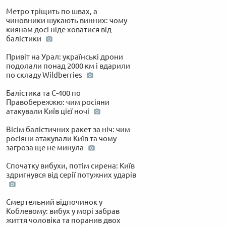
Метро тріщить по швах, а
чиновники шукають винних: чому
киянам досі ніде ховатися від
балістики
Привіт на Урал: українські дрони
подолали понад 2000 км і вдарили
по складу Wildberries
Балістика та С-400 по
Правобережжю: чим росіяни
атакували Київ цієї ночі
Вісім балістичних ракет за ніч: чим
росіяни атакували Київ та чому
загроза ще не минула
Спочатку вибухи, потім сирена: Київ
здригнувся від серії потужних ударів
Смертельний відпочинок у
Коблевому: вибух у морі забрав
життя чоловіка та поранив двох