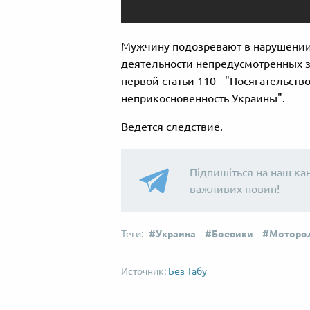
Мужчину подозревают в нарушении ч
деятельности непредусмотренных 
первой статьи 110 - "Посягательств
неприкосновенность Украины".
Ведется следствие.
Підпишіться на наш ка
важливих новин!
Украина
Боевики
Моторо
Без Табу