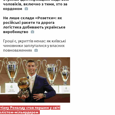
чоловіків, включно з тими, хто за
кордоном
Не лише склади «Розетки»: як
російські ракети та дорога
логістика добивають українське
виробництво
Гроші є, укриттів немає: як київські
чиновники заплуталися у власних
повноваженнях
тіану Роналду став першим у світі
олістом-мільярдером