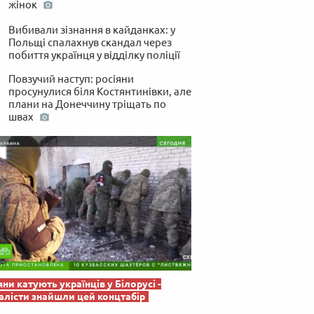
жінок
 по-українськи
Вибивали зізнання в кайданках: у
Польщі спалахнув скандал через
побиття українця у відділку поліції
Повзучий наступ: росіяни
просунулися біля Костянтинівки, але
плани на Донеччину тріщать по
швах
яни катують українців у Білорусі -
лісти знайшли цей концтабір