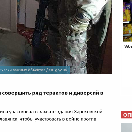
ически важных объектов / ssu.gov.ua
 совершить ряд терактов и диверсий в
ина участвовал в захвате здания Харьковской
ОП
лавянск, чтобы участвовать в войне против