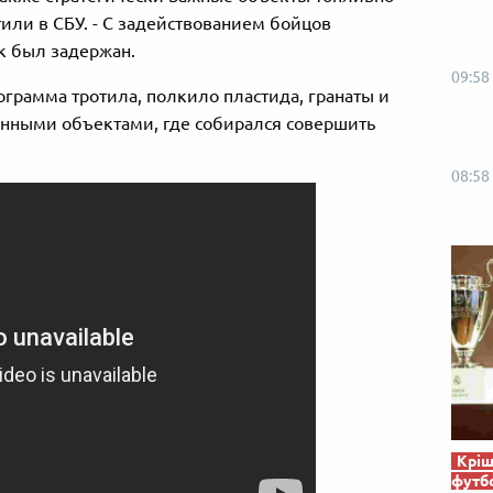
тили в СБУ. - С задействованием бойцов
к был задержан.
09:58
грамма тротила, полкило пластида, гранаты и
ченными объектами, где собирался совершить
08:58
Кріш
футб