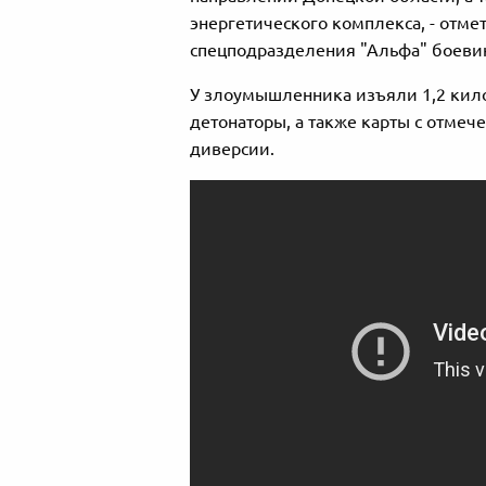
энергетического комплекса, - отме
спецподразделения "Альфа" боеви
У злоумышленника изъяли 1,2 кило
детонаторы, а также карты с отме
диверсии.