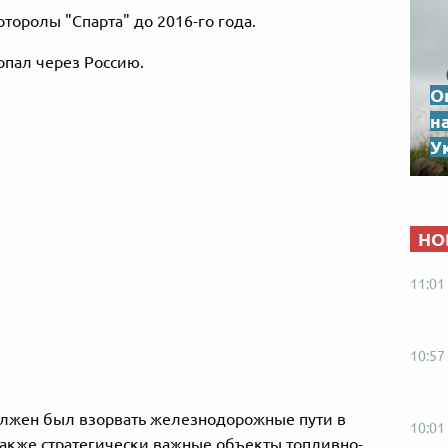
оролы "Спарта" до 2016-го года.
опал через Россию.
О
н
Ук
НО
11:01
10:57
должен был взорвать железнодорожные пути в
10:01
также стратегически важные объекты топливно-