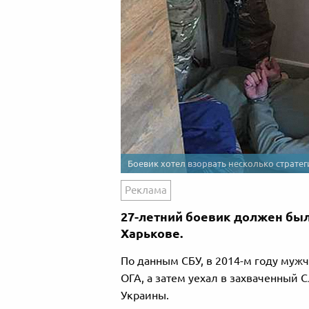
Боевик хотел взорвать несколько стратег
Реклама
27-летний боевик должен был
Харькове.
По данным СБУ, в 2014-м году мужч
ОГА, а затем уехал в захваченный С
Украины.