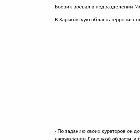
Боевик воевал в подразделении Мот
В Харьковскую область террорист п
- По заданию своих кураторов он 
направлении Донецкой области, а 