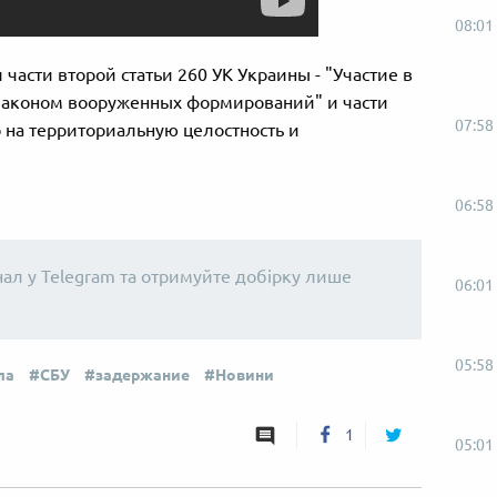
08:01
асти второй статьи 260 УК Украины - "Участие в
законом вооруженных формирований" и части
07:58
о на территориальную целостность и
06:58
нал у Telegram та отримуйте добірку лише
06:01
05:58
ла
СБУ
задержание
Новини
1
05:01