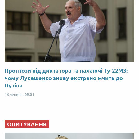
Прогнози від диктатора та палаючі Ту-22М3:
чому Лукашенко знову екстрено мчить до
Путіна
16 червня,
09:01
ОПИТУВАННЯ