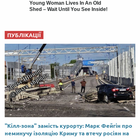
ПУБЛІКАЦІЇ
"Кілл-зона" замість курорту: Марк Фейгін про
неминучу ізоляцію Криму та втечу росіян на