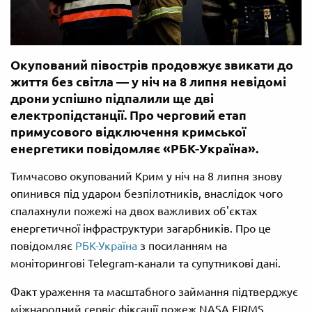
Окупований півострів продовжує звикати до
життя без світла — у ніч на 8 липня невідомі
дрони успішно підпалили ще дві
електропідстанції. Про черговий етап
примусового відключення кримської
енергетики повідомляє «РБК-Україна».
Тимчасово окупований Крим у ніч на 8 липня знову
опинився під ударом безпілотників, внаслідок чого
спалахнули пожежі на двох важливих об'єктах
енергетичної інфраструктури загарбників. Про це
повідомляє
РБК-Україна
з посиланням на
моніторингові Telegram-канали та супутникові дані.
Факт ураження та масштабного займання підтверджує
міжнародний сервіс фіксації пожеж NASA FIRMS.