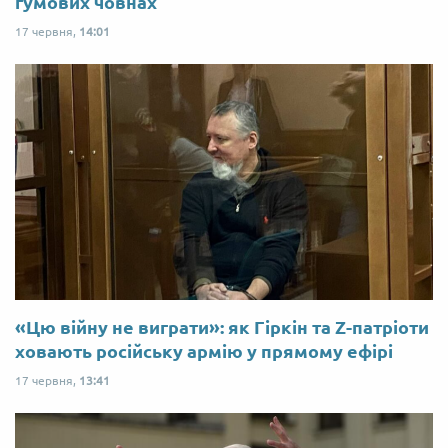
гумових човнах
17 червня,
14:01
«Цю війну не виграти»: як Гіркін та Z-патріоти
ховають російську армію у прямому ефірі
17 червня,
13:41