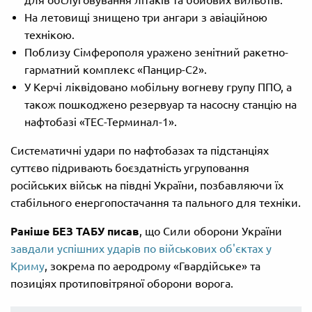
На летовищі знищено три ангари з авіаційною
технікою.
Поблизу Сімферополя уражено зенітний ракетно-
гарматний комплекс «Панцир-С2».
У Керчі ліквідовано мобільну вогневу групу ППО, а
також пошкоджено резервуар та насосну станцію на
нафтобазі «ТЕС-Терминал-1».
Систематичні удари по нафтобазах та підстанціях
суттєво підривають боєздатність угруповання
російських військ на півдні України, позбавляючи їх
стабільного енергопостачання та пального для техніки.
Раніше БЕЗ ТАБУ писав
, що Сили оборони України
завдали успішних ударів по військових об'єктах у
Криму
, зокрема по аеродрому «Гвардійське» та
позиціях протиповітряної оборони ворога.