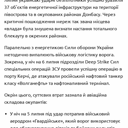
37 об'єктів енергетичної інфраструктури на території
півострова та в окупованих районах Донбасу. Через
критичні пошкодження мереж так звана місцева
«влада» була змушена визнати настання тотального
блекауту в окремих районах.
Паралельно з енергетикою Сили оборони України
методично випалюють військову логістику ворога.
Зокрема, у ніч на 6 липня підрозділи Deep Strike Сил
спеціальних операцій ЗСУ провели успішну операцію в
порту Керчі, де атакували російський нафтовий танкер
класу «Волганефть» та нафтоналивний термінал.
Окрім цього, суттєвих втрат зазнала й авіаційна
складова окупантів:
У ніч на 5 липня під удар потрапив військовий
аеродром «Гвардійське», який ворог використовує
для обслуговування літаків та бойових вильотів.