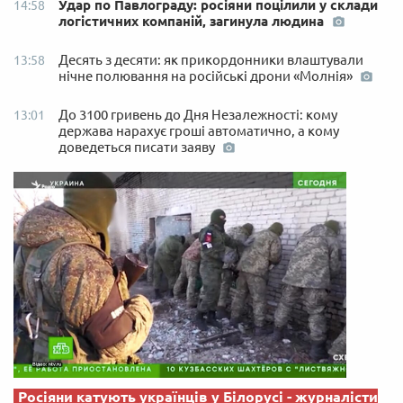
Удар по Павлограду: росіяни поцілили у склади
14:58
логістичних компаній, загинула людина
Десять з десяти: як прикордонники влаштували
13:58
нічне полювання на російські дрони «Молнія»
До 3100 гривень до Дня Незалежності: кому
13:01
держава нарахує гроші автоматично, а кому
доведеться писати заяву
Росіяни катують українців у Білорусі - журналісти