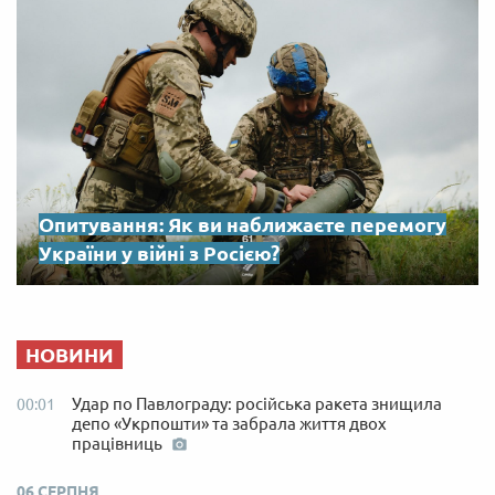
Опитування: Як ви наближаєте перемогу
України у війні з Росією?
НОВИНИ
Удар по Павлограду: російська ракета знищила
00:01
депо «Укрпошти» та забрала життя двох
працівниць
06 СЕРПНЯ