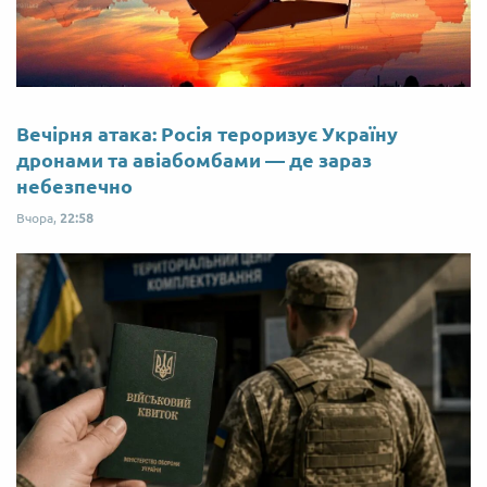
Вечірня атака: Росія тероризує Україну
дронами та авіабомбами — де зараз
небезпечно
Вчора,
22:58