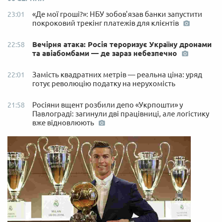
«Де мої гроші?»: НБУ зобов'язав банки запустити
23:01
покроковий трекінг платежів для клієнтів
Вечірня атака: Росія тероризує Україну дронами
22:58
та авіабомбами — де зараз небезпечно
Замість квадратних метрів — реальна ціна: уряд
22:01
готує революцію податку на нерухомість
Росіяни вщент розбили депо «Укрпошти» у
21:58
Павлограді: загинули дві працівниці, але логістику
вже відновлюють