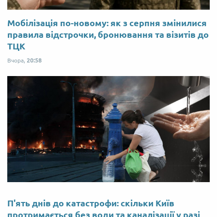
Мобілізація по-новому: як з серпня змінилися
правила відстрочки, бронювання та візитів до
ТЦК
Вчора,
20:58
П'ять днів до катастрофи: скільки Київ
протримається без води та каналізації у разі