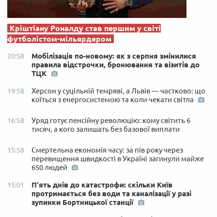
Кріштіану Роналду став першим у світі
футболістом-мільярдером
Мобілізація по-новому: як з серпня змінилися
20:58
правила відстрочки, бронювання та візитів до
ТЦК
Херсон у суцільній темряві, а Львів — частково: що
19:58
коїться з енергосистемою та коли чекати світла
Уряд готує пенсійну революцію: кому світить 6
16:58
тисяч, а кого залишать без базової виплати
Смертельна економія часу: за пів року через
15:58
перевищення швидкості в Україні загинули майже
650 людей
П'ять днів до катастрофи: скільки Київ
15:01
протримається без води та каналізації у разі
зупинки Бортницької станції