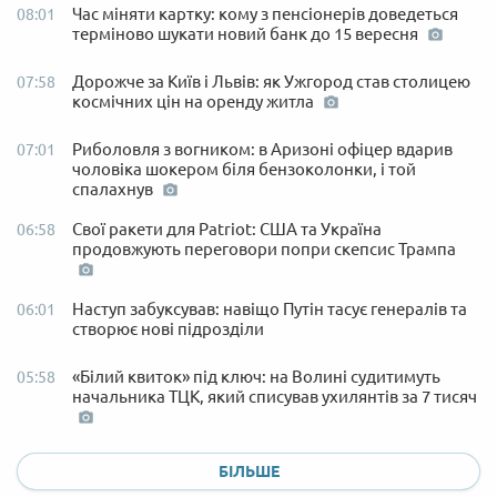
Час міняти картку: кому з пенсіонерів доведеться
08:01
терміново шукати новий банк до 15 вересня
Дорожче за Київ і Львів: як Ужгород став столицею
07:58
космічних цін на оренду житла
Риболовля з вогником: в Аризоні офіцер вдарив
07:01
чоловіка шокером біля бензоколонки, і той
спалахнув
Свої ракети для Patriot: США та Україна
06:58
продовжують переговори попри скепсис Трампа
Наступ забуксував: навіщо Путін тасує генералів та
06:01
створює нові підрозділи
«Білий квиток» під ключ: на Волині судитимуть
05:58
начальника ТЦК, який списував ухилянтів за 7 тисяч
БІЛЬШЕ