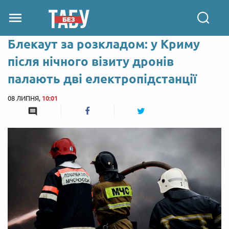
Блекаут за розкладом: у Криму
після нічного візиту дронів
палають дві електропідстанції
08 ЛИПНЯ,
10:01