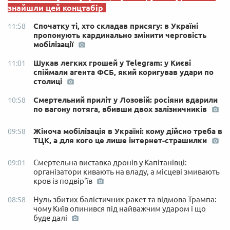
знайшли цей концтабір
Спочатку ті, хто складав присягу: в Україні
11:58
пропонують кардинально змінити черговість
мобілізації
Шукав легких грошей у Telegram: у Києві
11:01
спіймали агента ФСБ, який коригував удари по
столиці
Смертельний приліт у Лозовій: росіяни вдарили
10:58
по вагону потяга, вбивши двох залізничників
Жіноча мобілізація в Україні: кому дійсно треба в
09:58
ТЦК, а для кого це лише інтернет-страшилки
Смертельна виставка дронів у Капітанівці:
09:01
організатори кивають на владу, а місцеві змивають
кров із подвір'їв
Нуль збитих балістичних ракет та відмова Трампа:
08:58
чому Київ опинився під найважчим ударом і що
буде далі