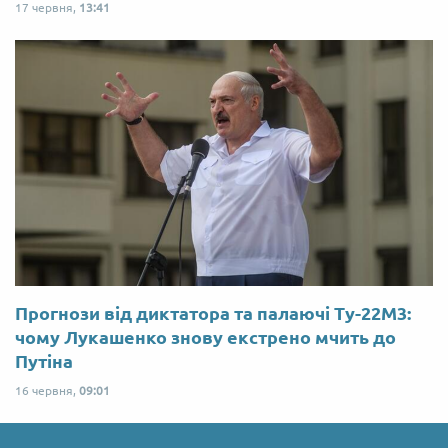
17 червня,
13:41
Прогнози від диктатора та палаючі Ту-22М3:
чому Лукашенко знову екстрено мчить до
Путіна
16 червня,
09:01