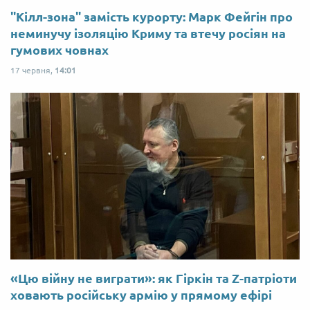
"Кілл-зона" замість курорту: Марк Фейгін про
неминучу ізоляцію Криму та втечу росіян на
гумових човнах
17 червня,
14:01
«Цю війну не виграти»: як Гіркін та Z-патріоти
ховають російську армію у прямому ефірі