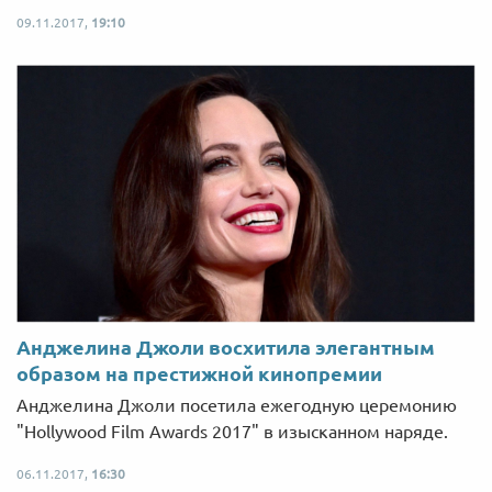
09.11.2017,
19:10
Анджелина Джоли восхитила элегантным
образом на престижной кинопремии
Анджелина Джоли посетила ежегодную церемонию
"Hollywood Film Awards 2017" в изысканном наряде.
06.11.2017,
16:30