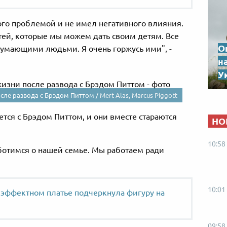
ого проблемой и не имел негативного влияния.
тей, которые мы можем дать своим детям. Все
О
умающими людьми. Я очень горжусь ими", -
н
Ук
сле развода с Брэдом Питтом /
Mert Alas, Marcus Piggott
тся с Брэдом Питтом, и они вместе стараются
НО
10:58
аботимся о нашей семье. Мы работаем ради
10:01
 эффектном платье подчеркнула фигуру на
09:58