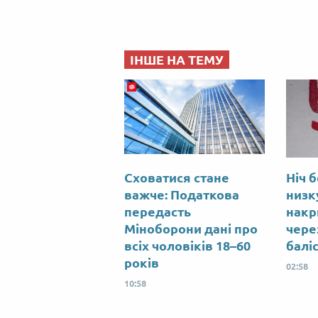
ІНШЕ НА ТЕМУ
Сховатися стане
Ніч б
важче: Податкова
низк
передасть
накр
Міноборони дані про
чере
всіх чоловіків 18–60
балі
років
02:58
10:58