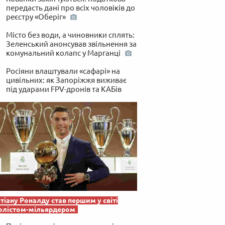
передасть дані про всіх чоловіків до
реєстру «Оберіг»
Місто без води, а чиновники сплять:
Зеленський анонсував звільнення за
комунальний колапс у Марганці
Росіяни влаштували «сафарі» на
цивільних: як Запоріжжя виживає
під ударами FPV-дронів та КАБів
тіану Роналду став першим у світі
олістом-мільярдером