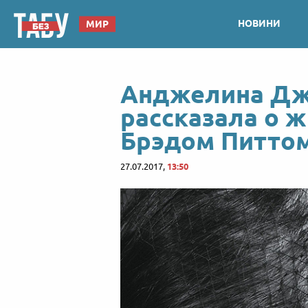
НОВИНИ
МИР
Анджелина Дж
рассказала о ж
Брэдом Питто
27.07.2017,
13:50