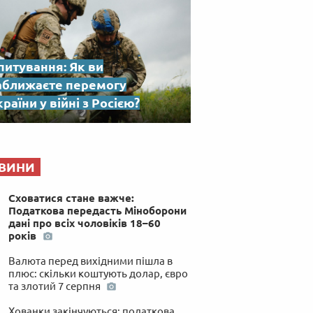
питування: Як ви
аближаєте перемогу
раїни у війні з Росією?
ВИНИ
Сховатися стане важче:
Податкова передасть Міноборони
дані про всіх чоловіків 18–60
років
Валюта перед вихідними пішла в
плюс: скільки коштують долар, євро
та злотий 7 серпня
Хованки закінчуються: податкова