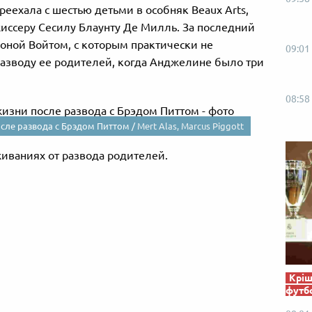
реехала с шестью детьми в особняк Beaux Arts,
иссеру Сесилу Блаунту Де Милль. За последний
оной Войтом, с которым практически не
09:01
разводу ее родителей, когда Анджелине было три
08:58
сле развода с Брэдом Питтом /
Mert Alas, Marcus Piggott
живаниях от развода родителей.
Кріш
футб