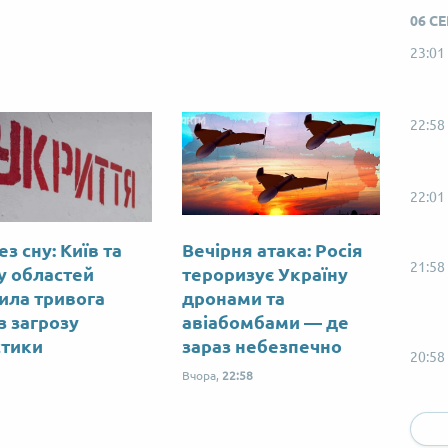
06 С
23:01
22:58
22:01
ез сну: Київ та
Вечірня атака: Росія
21:58
у областей
тероризує Україну
ила тривога
дронами та
з загрозу
авіабомбами — де
стики
зараз небезпечно
20:58
Вчора,
22:58
19:58