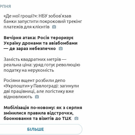
ЕРПНЯ
«Де мої гроші?»: НБУ зобов'язав
банки запустити покроковий трекінг
платежів для клієнтів
Вечірня атака: Росія тероризує
Україну дронами та авіабомбами
— де зараз небезпечно
Замість квадратних метрів —
реальна ціна: уряд готує революцію
податку на нерухомість
Росіяни вщент розбили депо
«Укрпошти» у Павлограді: загинули
дві працівниці, але логістику вже
відновлюють
Мобілізація по-новому: як з серпня
змінилися правила відстрочки,
бронювання та візитів до ТЦК
Херсон у суцільній темряві, а Львів
БІЛЬШЕ
— частково: що коїться з