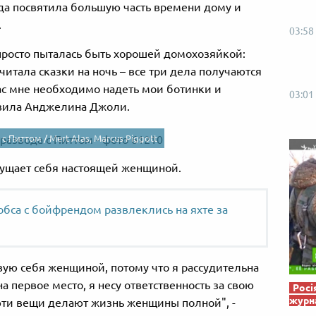
Від пацанки до панянки
Топ-модель
ода посвятила большую часть времени дому и
.
03:58
просто пыталась быть хорошей домохозяйкой:
читала сказки на ночь – все три дела получаются
ас мне необходимо надеть мои ботинки и
03:01
бавила Анджелина Джоли.
 с Питтом /
Mert Alas, Marcus Piggott
ощущает себя настоящей женщиной.
бса с бойфрендом развлеклись на яхте за
твую себя женщиной, потому что я рассудительна
а первое место, я несу ответственность за свою
Росі
журна
эти вещи делают жизнь женщины полной", -