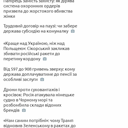
Папірець замість захисту: як дірява
система охоронних ордерів
призвела до жорстокого вбивства
жінки
Трудовий договір на паузі: чи забере
держава субсидію на комуналку
«Краще над Україною, ніж над
Польщею»: Сікорський закликав
збивати російські ракети до
перетину кордону
Від 597 до 908 гривень зверху: кому
держава доплачуватиме до пенсії за
особливі заслуги
Дрони проти суховантажів і
кросівок: Росія атакувала німецьке
судно в Чорному морі та
розбомбила склади відомих
брендів
«Нам самим потрібні»: чому Трамп
відмовив Зеленському в ракетах до