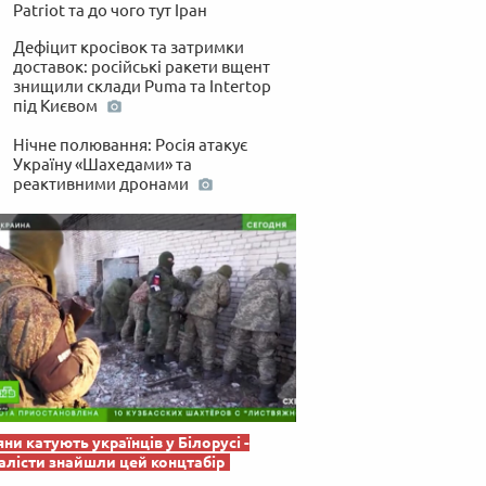
 по-українськи
Patriot та до чого тут Іран
Дефіцит кросівок та затримки
доставок: російські ракети вщент
знищили склади Puma та Intertop
під Києвом
Нічне полювання: Росія атакує
Україну «Шахедами» та
реактивними дронами
яни катують українців у Білорусі -
лісти знайшли цей концтабір