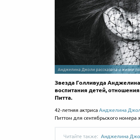
Анджелина Джоли рассказала о жизни посл
Звезда Голливуда Анджелина
воспитания детей, отношения
Питта.
42-летняя актриса
Анджелина Джо
Питтом для сентябрьского номера жу
Анджелина Джол