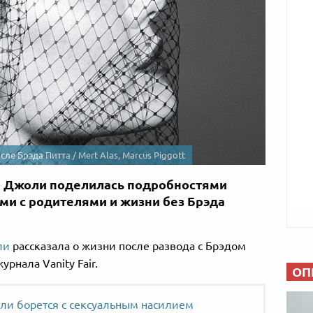
е Брэда Питта / Mert Alas, Marcus Piggott
 Джоли поделилась подробностями
ми с родителями и жизни без Брэда
ли
рассказала о жизни после развода с Брэдом
рнала Vanity Fair.
ОП
и борется с сексуальным насилием