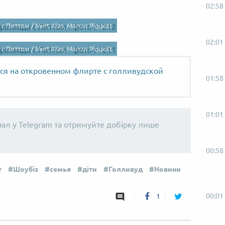
02:58
 с Питтом /
Mert Alas, Marcus Piggott
02:01
 с Питтом /
Mert Alas, Marcus Piggott
ся на откровенном флирте с голливудской
01:58
01:01
нал у Telegram та отримуйте добірку лише
00:58
т
Шоубіз
семья
діти
Голливуд
Новини
00:01
1