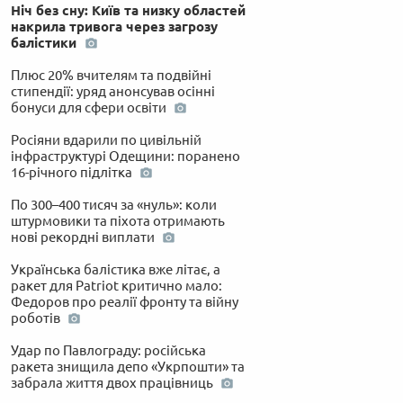
Ніч без сну: Київ та низку областей
накрила тривога через загрозу
балістики
Плюс 20% вчителям та подвійні
стипендії: уряд анонсував осінні
бонуси для сфери освіти
Росіяни вдарили по цивільній
інфраструктурі Одещини: поранено
16-річного підлітка
По 300–400 тисяч за «нуль»: коли
штурмовики та піхота отримають
нові рекордні виплати
Українська балістика вже літає, а
ракет для Patriot критично мало:
Федоров про реалії фронту та війну
роботів
Удар по Павлограду: російська
ракета знищила депо «Укрпошти» та
забрала життя двох працівниць