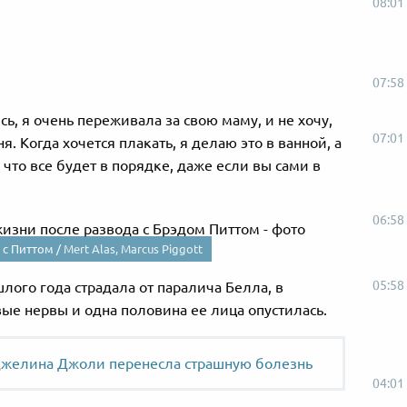
08:01
07:58
сь, я очень переживала за свою маму, и не хочу,
07:01
. Когда хочется плакать, я делаю это в ванной, а
, что все будет в порядке, даже если вы сами в
06:58
 с Питтом /
Mert Alas, Marcus Piggott
05:58
шлого года страдала от паралича Белла, в
ые нервы и одна половина ее лица опустилась.
джелина Джоли перенесла страшную болезнь
04:01