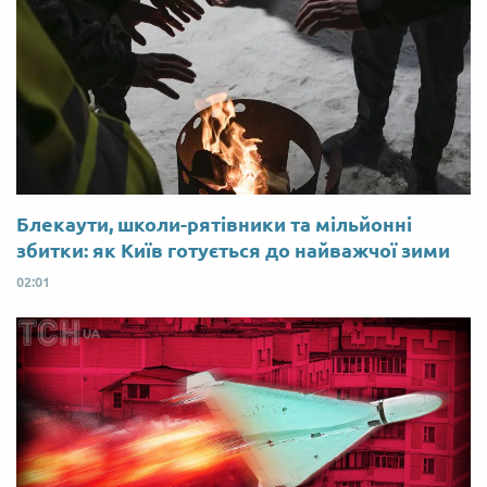
Блекаути, школи-рятівники та мільйонні
збитки: як Київ готується до найважчої зими
02:01