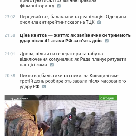
приготуватися: НБУ змінив правила
фінмоніторингу
Перцевий газ, балаклави та реанімація: Одещина
23:02
очолила антирейтинг скарг на ТЦК
Ціна квитка — життя: як залізничники тримають
21:58
удар після 41 атаки РФ за п'ять днів
Дрова, пільги на генератори та табу на
21:01
відключення комуналки: як Рада планує рятувати
нас цієї зими
Пекло від балістики та спеки: на Київщині вже
20:58
третій день розбирають завали після масованого
удару РФ