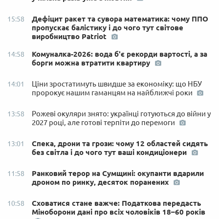
Дефіцит ракет та сувора математика: чому ППО
15:58
пропускає балістику і до чого тут світове
виробництво Patriot
Комуналка-2026: вода б'є рекорди вартості, а за
14:58
борги можна втратити квартиру
Ціни зростатимуть швидше за економіку: що НБУ
14:01
пророкує нашим гаманцям на найближчі роки
Рожеві окуляри знято: українці готуються до війни у
13:58
2027 році, але готові терпіти до перемоги
Спека, дрони та грози: чому 12 областей сидять
13:01
без світла і до чого тут ваші кондиціонери
Ранковий терор на Сумщині: окупанти вдарили
11:58
дроном по ринку, десяток поранених
Сховатися стане важче: Податкова передасть
10:58
Міноборони дані про всіх чоловіків 18–60 років