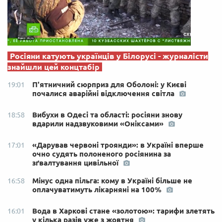
Росіяни катують українців у Білорусі - журналісти
знайшли цей концтабір
П'ятничний сюрприз для Оболоні: у Києві
19:01
почалися аварійні відключення світла
Вибухи в Одесі та області: росіяни знову
18:58
вдарили надзвуковими «Оніксами»
«Дарував червоні троянди»: в Україні вперше
17:01
очно судять полоненого росіянина за
зґвалтування цивільної
Мінус одна пільга: кому в Україні більше не
16:58
оплачуватимуть лікарняні на 100%
Вода в Харкові стане «золотою»: тарифи злетять
16:01
у кілька разів уже з жовтня