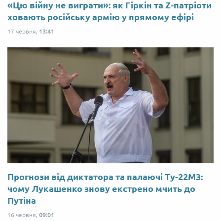
«Цю війну не виграти»: як Гіркін та Z-патріоти
ховають російську армію у прямому ефірі
17 червня,
13:41
Прогнози від диктатора та палаючі Ту-22М3:
чому Лукашенко знову екстрено мчить до
Путіна
16 червня,
09:01