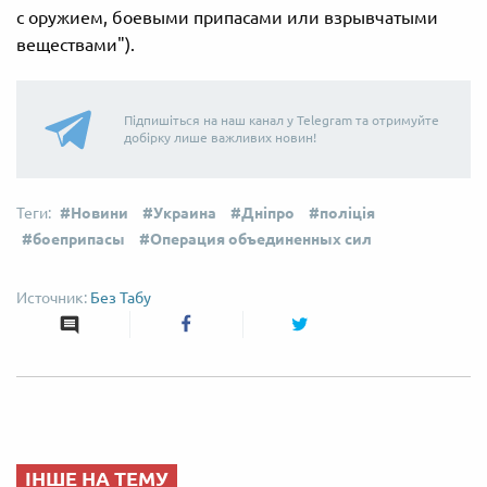
с оружием, боевыми припасами или взрывчатыми
веществами").
Підпишіться на наш канал у Telegram та отримуйте
добірку лише важливих новин!
Новини
Украина
Дніпро
поліція
боеприпасы
Операция объединенных сил
Без Табу
ІНШЕ НА ТЕМУ