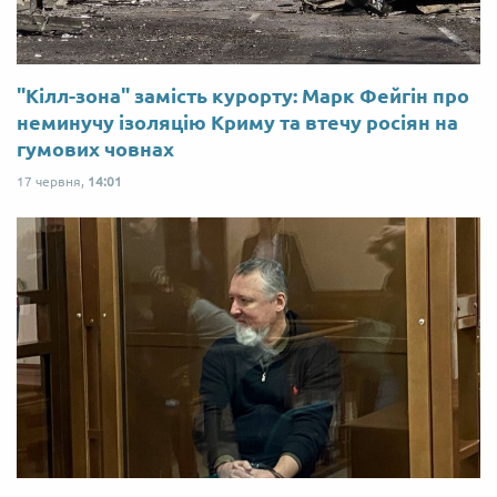
"Кілл-зона" замість курорту: Марк Фейгін про
неминучу ізоляцію Криму та втечу росіян на
гумових човнах
17 червня,
14:01