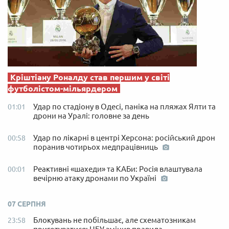
Кріштіану Роналду став першим у світі
футболістом-мільярдером
Удар по стадіону в Одесі, паніка на пляжах Ялти та
01:01
дрони на Уралі: головне за день
Удар по лікарні в центрі Херсона: російський дрон
00:58
поранив чотирьох медпрацівниць
Реактивні «шахеди» та КАБи: Росія влаштувала
00:01
вечірню атаку дронами по Україні
07 СЕРПНЯ
Блокувань не побільшає, але схематозникам
23:58